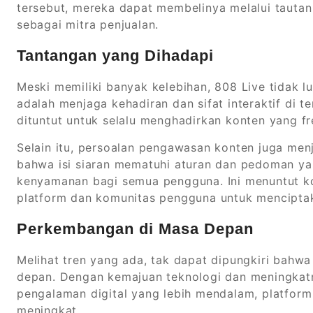
tersebut, mereka dapat membelinya melalui tautan
sebagai mitra penjualan.
Tantangan yang Dihadapi
Meski memiliki banyak kelebihan, 808 Live tidak l
adalah menjaga kehadiran dan sifat interaktif di 
dituntut untuk selalu menghadirkan konten yang fr
Selain itu, persoalan pengawasan konten juga men
bahwa isi siaran mematuhi aturan dan pedoman y
kenyamanan bagi semua pengguna. Ini menuntut ko
platform dan komunitas pengguna untuk menciptak
Perkembangan di Masa Depan
Melihat tren yang ada, tak dapat dipungkiri bahw
depan. Dengan kemajuan teknologi dan meningka
pengalaman digital yang lebih mendalam, platform
meningkat.