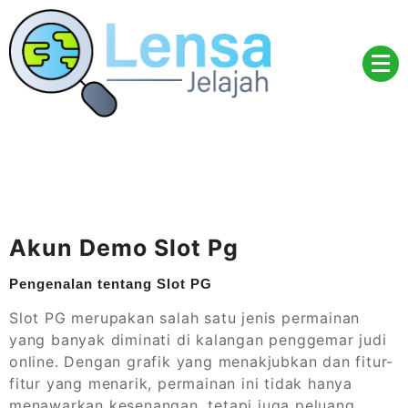
Skip
to
content
Nikmati deposit pulsa DANA dan mainkan slot onlin
Slot Online Gacor di Situs
gacor dengan peluang menang besar di situs slot
Slot Terbaik dengan
terbaik.
Deposit Pulsa DANA
Akun Demo Slot Pg
Pengenalan tentang Slot PG
Slot PG merupakan salah satu jenis permainan
yang banyak diminati di kalangan penggemar judi
online. Dengan grafik yang menakjubkan dan fitur-
fitur yang menarik, permainan ini tidak hanya
menawarkan kesenangan, tetapi juga peluang