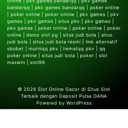
online
|
pkv games bandarqq
|
pkv games
bandarqq
|
pkv games bandarqq
|
poker online
|
poker online
|
poker online
|
pkv games
|
pkv
games
|
pkv games
|
situs pkv
|
pkv games
|
pkv games
|
poker online
|
poker online
|
poker
online
|
demo slot pg
|
situs judi bola
|
situs
judi bola
|
situs judi bola resmi
|
link alternatif
sbobet
|
murniqq pkv
|
hematqq pkv
|
qq
poker online
|
situs judi bola
|
poker
|
slot
maxwin
|
slot99
© 2026
Slot Online Gacor di Situs Slot
Terbaik dengan Deposit Pulsa DANA
Powered by WordPress