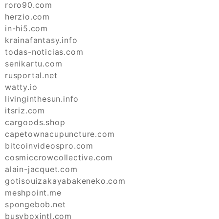
roro90.com
herzio.com
in-hi5.com
krainafantasy.info
todas-noticias.com
senikartu.com
rusportal.net
watty.io
livinginthesun.info
itsriz.com
cargoods.shop
capetownacupuncture.com
bitcoinvideospro.com
cosmiccrowcollective.com
alain-jacquet.com
gotisouizakayabakeneko.com
meshpoint.me
spongebob.net
busyboxintl.com