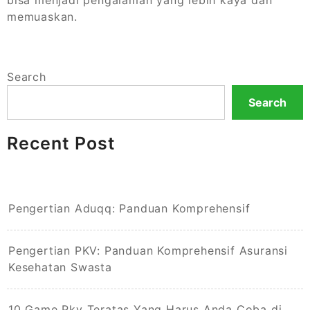
bisa menjadi pengalaman yang lebih kaya dan
memuaskan.
Search
Search
Recent Post
Pengertian Aduqq: Panduan Komprehensif
Pengertian PKV: Panduan Komprehensif Asuransi
Kesehatan Swasta
10 Game Pkv Teratas Yang Harus Anda Coba di