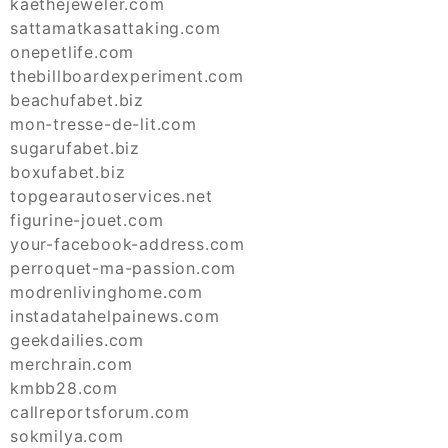
kaethejeweler.com
sattamatkasattaking.com
onepetlife.com
thebillboardexperiment.com
beachufabet.biz
mon-tresse-de-lit.com
sugarufabet.biz
boxufabet.biz
topgearautoservices.net
figurine-jouet.com
your-facebook-address.com
perroquet-ma-passion.com
modrenlivinghome.com
instadatahelpainews.com
geekdailies.com
merchrain.com
kmbb28.com
callreportsforum.com
sokmilya.com