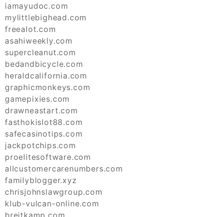
iamayudoc.com
mylittlebighead.com
freealot.com
asahiweekly.com
supercleanut.com
bedandbicycle.com
heraldcalifornia.com
graphicmonkeys.com
gamepixies.com
drawneastart.com
fasthokislot88.com
safecasinotips.com
jackpotchips.com
proelitesoftware.com
allcustomercarenumbers.com
familyblogger.xyz
chrisjohnslawgroup.com
klub-vulcan-online.com
breitkamp.com