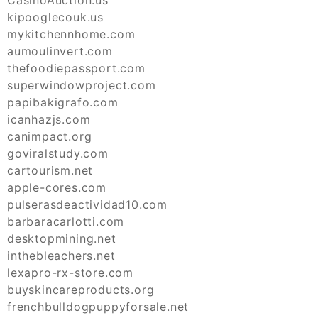
CasinoAuction.us
kipooglecouk.us
mykitchennhome.com
aumoulinvert.com
thefoodiepassport.com
superwindowproject.com
papibakigrafo.com
icanhazjs.com
canimpact.org
goviralstudy.com
cartourism.net
apple-cores.com
pulserasdeactividad10.com
barbaracarlotti.com
desktopmining.net
inthebleachers.net
lexapro-rx-store.com
buyskincareproducts.org
frenchbulldogpuppyforsale.net