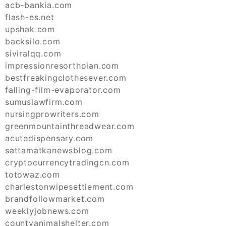
acb-bankia.com
flash-es.net
upshak.com
backsilo.com
siviralqq.com
impressionresorthoian.com
bestfreakingclothesever.com
falling-film-evaporator.com
sumuslawfirm.com
nursingprowriters.com
greenmountainthreadwear.com
acutedispensary.com
sattamatkanewsblog.com
cryptocurrencytradingcn.com
totowaz.com
charlestonwipesettlement.com
brandfollowmarket.com
weeklyjobnews.com
countyanimalshelter.com