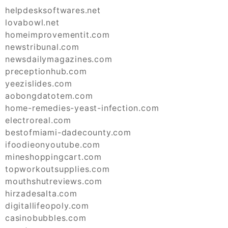
helpdesksoftwares.net
lovabowl.net
homeimprovementit.com
newstribunal.com
newsdailymagazines.com
preceptionhub.com
yeezislides.com
aobongdatotem.com
home-remedies-yeast-infection.com
electroreal.com
bestofmiami-dadecounty.com
ifoodieonyoutube.com
mineshoppingcart.com
topworkoutsupplies.com
mouthshutreviews.com
hirzadesalta.com
digitallifeopoly.com
casinobubbles.com