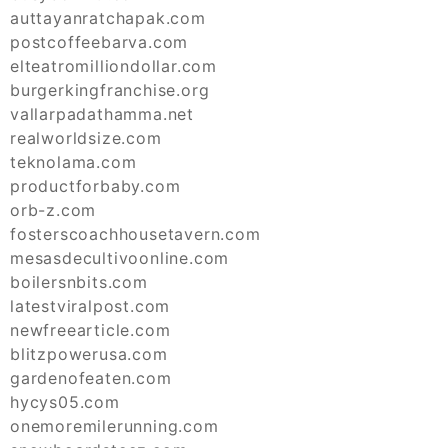
auttayanratchapak.com
postcoffeebarva.com
elteatromilliondollar.com
burgerkingfranchise.org
vallarpadathamma.net
realworldsize.com
teknolama.com
productforbaby.com
orb-z.com
fosterscoachhousetavern.com
mesasdecultivoonline.com
boilersnbits.com
latestviralpost.com
newfreearticle.com
blitzpowerusa.com
gardenofeaten.com
hycys05.com
onemoremilerunning.com