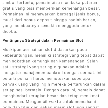
simbol tertentu, pemain bisa membuka putaran
gratis yang bisa memberikan kemenangan besar.
Permainan ini menawarkan berbagai jenis bonus,
mulai dari bonus deposit hingga hadiah harian,
yang membuatnya semakin menggoda untuk
dicoba.
Pentingnya Strategi dalam Permainan Slot
Meskipun permainan slot didasarkan pada
keberuntungan, memiliki strategi yang tepat dapat
meningkatkan kemungkinan kemenangan. Salah
satu strategi yang sering digunakan adalah
mengatur manajemen bankroll dengan cermat. Ini
berarti pemain harus memutuskan seberapa
banyak uang yang ingin mereka pertaruhkan dalam
setiap sesi bermain. Dengan cara ini, pemain dapat
menghindari kerugian besar dan tetap menikmati
permainan. Mengambil waktu untuk memahami
pola dan fitur dari setiap mesin slot juga sangat