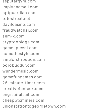
seputargym.com
impiyanamall.com
optguardian.com
totostreet.net
davilcasino.com
fraudwatchai.com
aem-x.com
cryptooblogs.com
gameuplevel.com
homethestyle.com
amuldistribution.com
borobuddur.com
wundermusic.com
gamefungames.com
25-minute-timer.com
creativefuntask.com
engrsaifulsaif.com
cheapbtcminers.com
unionstationtogeorgetown.com