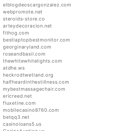
elblogdeoscargonzalez.com
webpromote.net
steroids-store.co
arteydecoracion.net
fithog.com
bestlaptopbestmonitor.com
georginaryland.com
roseandbasil.com
thewhitewhitelights.com
atdhe.ws
heckrodtwetland.org
halfheardinthestillness.com
mybestmassagechair.com
ericreed.net
fluxetine.com
mobilecasino8760.com
betqq3.net
casinoloans5.us