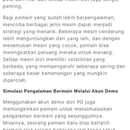
penting.
Bagi pemain yang sudah lebih berpengalaman,
mencoba berbagai jenis mesin dapat menjadi
strategi yang menarik. Beberapa mesin cenderung
lebih menguntungkan dari yang lain, dan dengan
menemukan mesin yang cocok, pemain bisa
meningkatkan peluang mereka untuk menang.
Setiap mesin slot memiliki volatilitas yang
berbeda, yang mempengaruhi seberapa sering dan
seberapa besar kemenangan yang mungkin
diperoleh.
Simulasi Pengalaman Bermain Melalui Akun Demo
Menggunakan akun demo slot PG juga
memungkinkan pemain untuk mensimulasikan
pengalaman bermain yang sesungguhnya.
Misalnya, seorang pemain baru bisa berlatih
bermain slot selama beberapa jam tanpa takut