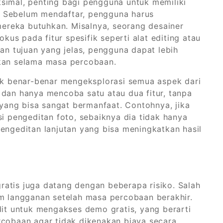
imal, penting bagi pengguna untuk memiliki
i. Sebelum mendaftar, pengguna harus
mereka butuhkan. Misalnya, seorang desainer
kus pada fitur spesifik seperti alat editing atau
an tujuan yang jelas, pengguna dapat lebih
kan selama masa percobaan.
uk benar-benar mengeksplorasi semua aspek dari
dan hanya mencoba satu atau dua fitur, tanpa
 yang bisa sangat bermanfaat. Contohnya, jika
i pengeditan foto, sebaiknya dia tidak hanya
 pengeditan lanjutan yang bisa meningkatkan hasil
tis juga datang dengan beberapa risiko. Salah
m langganan setelah masa percobaan berakhir.
it untuk mengakses demo gratis, yang berarti
cobaan agar tidak dikenakan biaya secara