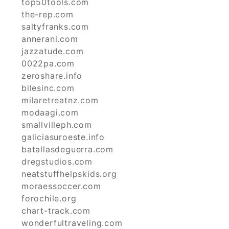
top50tools.com
the-rep.com
saltyfranks.com
annerani.com
jazzatude.com
0022pa.com
zeroshare.info
bilesinc.com
milaretreatnz.com
modaagi.com
smallvilleph.com
galiciasuroeste.info
batallasdeguerra.com
dregstudios.com
neatstuffhelpskids.org
moraessoccer.com
forochile.org
chart-track.com
wonderfultraveling.com