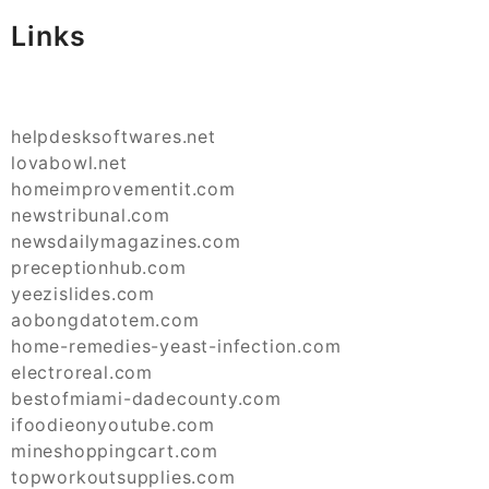
Links
helpdesksoftwares.net
lovabowl.net
homeimprovementit.com
newstribunal.com
newsdailymagazines.com
preceptionhub.com
yeezislides.com
aobongdatotem.com
home-remedies-yeast-infection.com
electroreal.com
bestofmiami-dadecounty.com
ifoodieonyoutube.com
mineshoppingcart.com
topworkoutsupplies.com