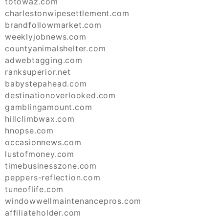
totowaz.com
charlestonwipesettlement.com
brandfollowmarket.com
weeklyjobnews.com
countyanimalshelter.com
adwebtagging.com
ranksuperior.net
babystepahead.com
destinationoverlooked.com
gamblingamount.com
hillclimbwax.com
hnopse.com
occasionnews.com
lustofmoney.com
timebusinesszone.com
peppers-reflection.com
tuneoflife.com
windowwellmaintenancepros.com
affiliateholder.com