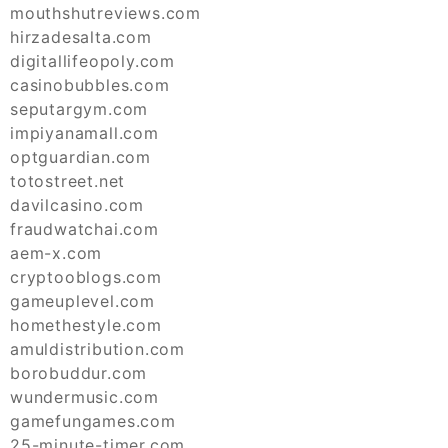
mouthshutreviews.com
hirzadesalta.com
digitallifeopoly.com
casinobubbles.com
seputargym.com
impiyanamall.com
optguardian.com
totostreet.net
davilcasino.com
fraudwatchai.com
aem-x.com
cryptooblogs.com
gameuplevel.com
homethestyle.com
amuldistribution.com
borobuddur.com
wundermusic.com
gamefungames.com
25-minute-timer.com