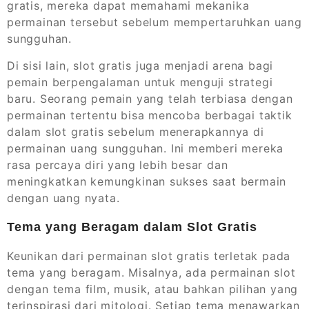
gratis, mereka dapat memahami mekanika
permainan tersebut sebelum mempertaruhkan uang
sungguhan.
Di sisi lain, slot gratis juga menjadi arena bagi
pemain berpengalaman untuk menguji strategi
baru. Seorang pemain yang telah terbiasa dengan
permainan tertentu bisa mencoba berbagai taktik
dalam slot gratis sebelum menerapkannya di
permainan uang sungguhan. Ini memberi mereka
rasa percaya diri yang lebih besar dan
meningkatkan kemungkinan sukses saat bermain
dengan uang nyata.
Tema yang Beragam dalam Slot Gratis
Keunikan dari permainan slot gratis terletak pada
tema yang beragam. Misalnya, ada permainan slot
dengan tema film, musik, atau bahkan pilihan yang
terinspirasi dari mitologi. Setiap tema menawarkan