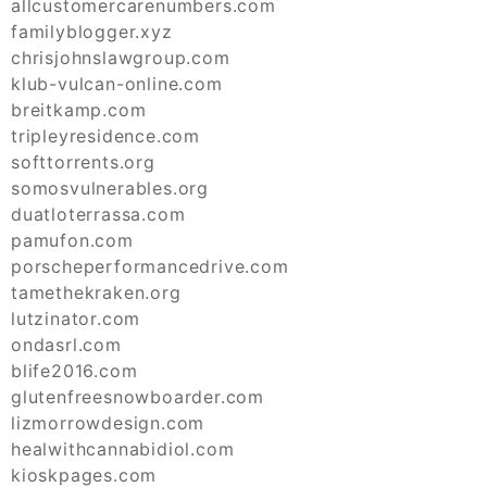
allcustomercarenumbers.com
familyblogger.xyz
chrisjohnslawgroup.com
klub-vulcan-online.com
breitkamp.com
tripleyresidence.com
softtorrents.org
somosvulnerables.org
duatloterrassa.com
pamufon.com
porscheperformancedrive.com
tamethekraken.org
lutzinator.com
ondasrl.com
blife2016.com
glutenfreesnowboarder.com
lizmorrowdesign.com
healwithcannabidiol.com
kioskpages.com