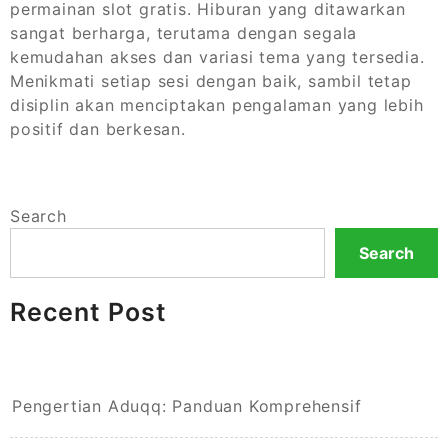
permainan slot gratis. Hiburan yang ditawarkan
sangat berharga, terutama dengan segala
kemudahan akses dan variasi tema yang tersedia.
Menikmati setiap sesi dengan baik, sambil tetap
disiplin akan menciptakan pengalaman yang lebih
positif dan berkesan.
Search
Search
Recent Post
Pengertian Aduqq: Panduan Komprehensif