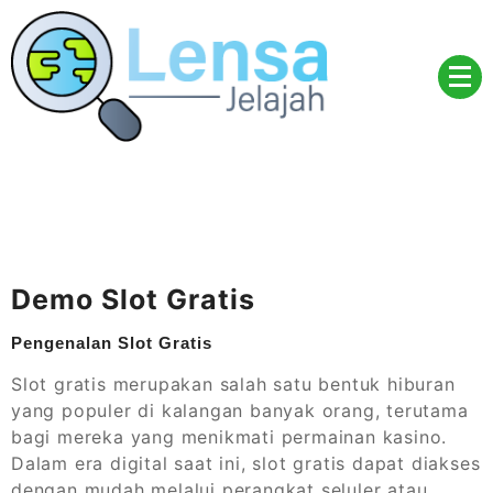
Skip
to
content
Nikmati deposit pulsa DANA dan mainkan slot onlin
Slot Online Gacor di Situs
gacor dengan peluang menang besar di situs slot
Slot Terbaik dengan
terbaik.
Deposit Pulsa DANA
Demo Slot Gratis
Pengenalan Slot Gratis
Slot gratis merupakan salah satu bentuk hiburan
yang populer di kalangan banyak orang, terutama
bagi mereka yang menikmati permainan kasino.
Dalam era digital saat ini, slot gratis dapat diakses
dengan mudah melalui perangkat seluler atau