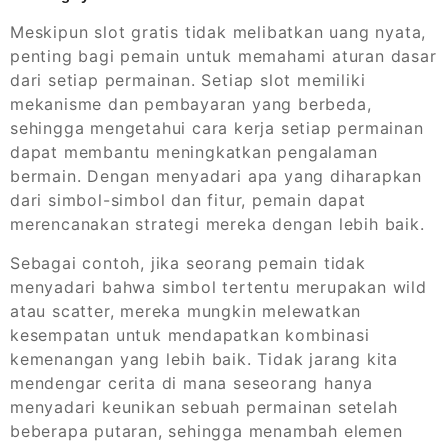
Meskipun slot gratis tidak melibatkan uang nyata,
penting bagi pemain untuk memahami aturan dasar
dari setiap permainan. Setiap slot memiliki
mekanisme dan pembayaran yang berbeda,
sehingga mengetahui cara kerja setiap permainan
dapat membantu meningkatkan pengalaman
bermain. Dengan menyadari apa yang diharapkan
dari simbol-simbol dan fitur, pemain dapat
merencanakan strategi mereka dengan lebih baik.
Sebagai contoh, jika seorang pemain tidak
menyadari bahwa simbol tertentu merupakan wild
atau scatter, mereka mungkin melewatkan
kesempatan untuk mendapatkan kombinasi
kemenangan yang lebih baik. Tidak jarang kita
mendengar cerita di mana seseorang hanya
menyadari keunikan sebuah permainan setelah
beberapa putaran, sehingga menambah elemen