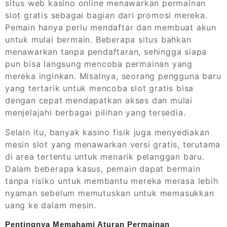
situs web kasino online menawarkan permainan
slot gratis sebagai bagian dari promosi mereka.
Pemain hanya perlu mendaftar dan membuat akun
untuk mulai bermain. Beberapa situs bahkan
menawarkan tanpa pendaftaran, sehingga siapa
pun bisa langsung mencoba permainan yang
mereka inginkan. Misalnya, seorang pengguna baru
yang tertarik untuk mencoba slot gratis bisa
dengan cepat mendapatkan akses dan mulai
menjelajahi berbagai pilihan yang tersedia.
Selain itu, banyak kasino fisik juga menyediakan
mesin slot yang menawarkan versi gratis, terutama
di area tertentu untuk menarik pelanggan baru.
Dalam beberapa kasus, pemain dapat bermain
tanpa risiko untuk membantu mereka merasa lebih
nyaman sebelum memutuskan untuk memasukkan
uang ke dalam mesin.
Pentingnya Memahami Aturan Permainan