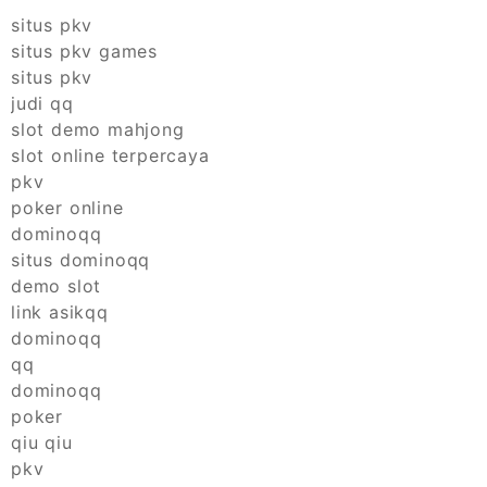
situs pkv
situs pkv games
situs pkv
judi qq
slot demo mahjong
slot online terpercaya
pkv
poker online
dominoqq
situs dominoqq
demo slot
link asikqq
dominoqq
qq
dominoqq
poker
qiu qiu
pkv