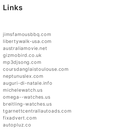
Links
jimsfamousbbq.com
libertywalk-usa.com
australiamovie.net
gizmobird.co.uk
mp3djsong.com
coursdanglaistoulouse.com
neptunuslex.com
auguri-di-natale.info
michelewatch.us
omega--watches.us
breitling-watches.us
tgarnettcentrallautoads.com
fixadvert.com
autopluz.co