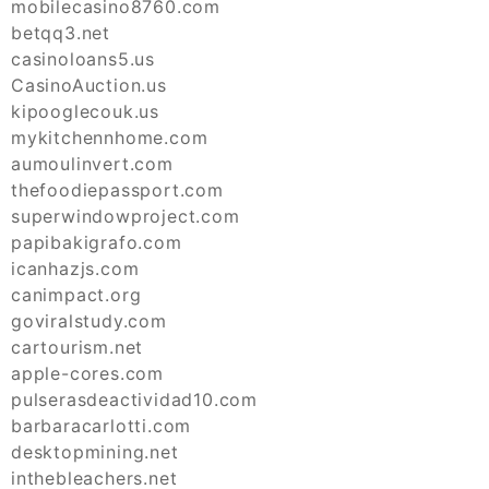
mobilecasino8760.com
betqq3.net
casinoloans5.us
CasinoAuction.us
kipooglecouk.us
mykitchennhome.com
aumoulinvert.com
thefoodiepassport.com
superwindowproject.com
papibakigrafo.com
icanhazjs.com
canimpact.org
goviralstudy.com
cartourism.net
apple-cores.com
pulserasdeactividad10.com
barbaracarlotti.com
desktopmining.net
inthebleachers.net