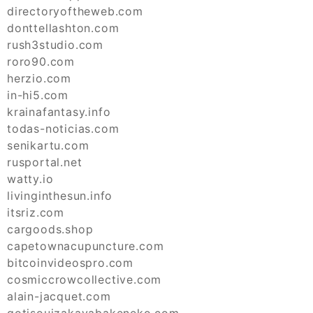
directoryoftheweb.com
donttellashton.com
rush3studio.com
roro90.com
herzio.com
in-hi5.com
krainafantasy.info
todas-noticias.com
senikartu.com
rusportal.net
watty.io
livinginthesun.info
itsriz.com
cargoods.shop
capetownacupuncture.com
bitcoinvideospro.com
cosmiccrowcollective.com
alain-jacquet.com