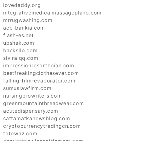
lovedaddy.org
integrativemedicalmassageplano.com
mrrugwashing.com
acb-bankia.com
flash-es.net
upshak.com
backsilo.com
siviralqq.com
impressionresorthoian.com
bestfreakingclothesever.com
falling-film-evaporator.com
sumuslawfirm.com
nursingprowriters.com
greenmountainthreadwear.com
acutedispensary.com
sattamatkanewsblog.com
cryptocurrencytradingcn.com
totowaz.com