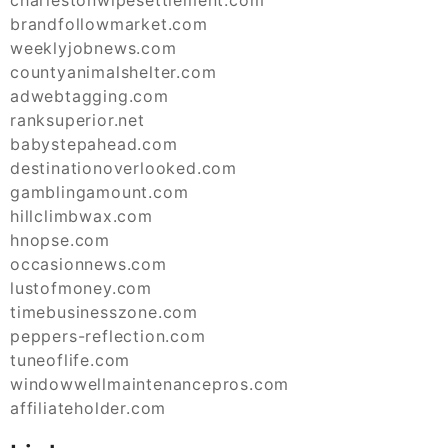
charlestonwipesettlement.com
brandfollowmarket.com
weeklyjobnews.com
countyanimalshelter.com
adwebtagging.com
ranksuperior.net
babystepahead.com
destinationoverlooked.com
gamblingamount.com
hillclimbwax.com
hnopse.com
occasionnews.com
lustofmoney.com
timebusinesszone.com
peppers-reflection.com
tuneoflife.com
windowwellmaintenancepros.com
affiliateholder.com