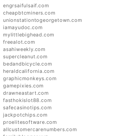
engrsaifulsaif.com
cheapbtcminers.com
unionstationtogeorgetown.com
iamayudoc.com
mylittlebighead.com
freealot.com
asahiweekly.com
supercleanut.com
bedandbicycle.com
heraldcalifornia.com
graphicmonkeys.com
gamepixies.com
drawneastart.com
fasthokislot88.com
safecasinotips.com
jackpotchips.com
proelitesoftware.com
allcustomercarenumbers.com