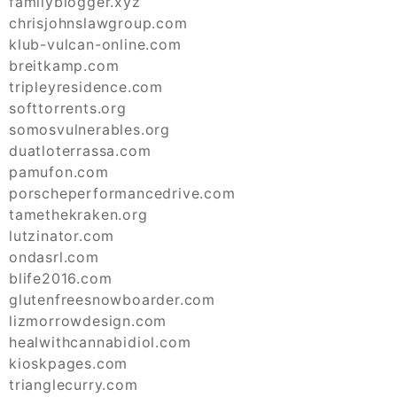
familyblogger.xyz
chrisjohnslawgroup.com
klub-vulcan-online.com
breitkamp.com
tripleyresidence.com
softtorrents.org
somosvulnerables.org
duatloterrassa.com
pamufon.com
porscheperformancedrive.com
tamethekraken.org
lutzinator.com
ondasrl.com
blife2016.com
glutenfreesnowboarder.com
lizmorrowdesign.com
healwithcannabidiol.com
kioskpages.com
trianglecurry.com