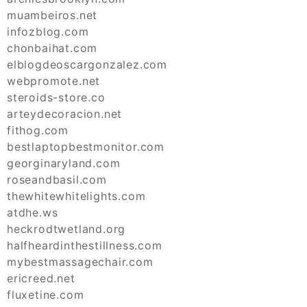
muambeiros.net
infozblog.com
chonbaihat.com
elblogdeoscargonzalez.com
webpromote.net
steroids-store.co
arteydecoracion.net
fithog.com
bestlaptopbestmonitor.com
georginaryland.com
roseandbasil.com
thewhitewhitelights.com
atdhe.ws
heckrodtwetland.org
halfheardinthestillness.com
mybestmassagechair.com
ericreed.net
fluxetine.com