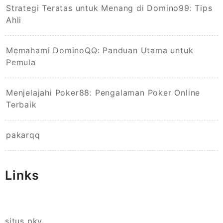
Strategi Teratas untuk Menang di Domino99: Tips
Ahli
Memahami DominoQQ: Panduan Utama untuk
Pemula
Menjelajahi Poker88: Pengalaman Poker Online
Terbaik
pakarqq
Links
situs pkv