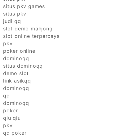
situs pkv games
situs pkv
judi qq
slot demo mahjong
slot online terpercaya
pkv
poker online
dominoqq
situs dominoqq
demo slot
link asikqq
dominoqq
qq
dominoqq
poker
qiu qiu
pkv
qq poker