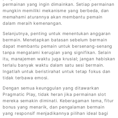
permainan yang ingin dimainkan. Setiap permainan
mungkin memiliki mekanisme yang berbeda, dan
memahami aturannya akan membantu pemain
dalam meraih kemenangan.
Selanjutnya, penting untuk menentukan anggaran
bermain. Menetapkan batasan sebelum bermain
dapat membantu pemain untuk bersenang-senang
tanpa mengalami kerugian yang signifikan. Selain
itu, manajemen waktu juga krusial; jangan habiskan
terlalu banyak waktu dalam satu sesi bermain.
Ingatlah untuk beristirahat untuk tetap fokus dan
tidak terbawa emosi.
Dengan semua keunggulan yang ditawarkan
Pragmatic Play, tidak heran jika permainan slot
mereka semakin diminati. Keberagaman tema, fitur
bonus yang menarik, dan pengalaman bermain
yang responsif menjadikannya pilihan ideal bagi