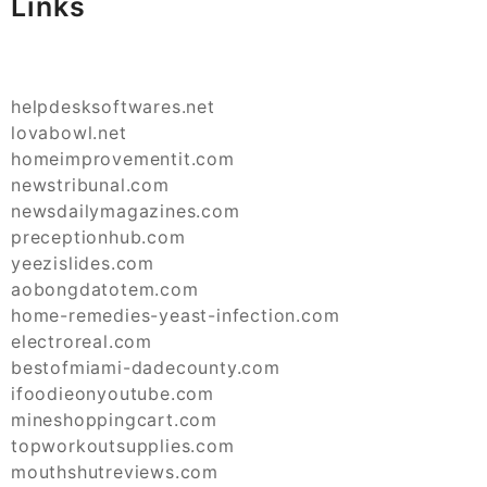
Links
helpdesksoftwares.net
lovabowl.net
homeimprovementit.com
newstribunal.com
newsdailymagazines.com
preceptionhub.com
yeezislides.com
aobongdatotem.com
home-remedies-yeast-infection.com
electroreal.com
bestofmiami-dadecounty.com
ifoodieonyoutube.com
mineshoppingcart.com
topworkoutsupplies.com
mouthshutreviews.com