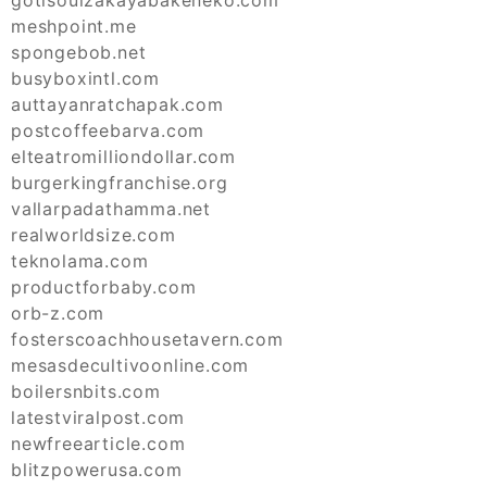
gotisouizakayabakeneko.com
meshpoint.me
spongebob.net
busyboxintl.com
auttayanratchapak.com
postcoffeebarva.com
elteatromilliondollar.com
burgerkingfranchise.org
vallarpadathamma.net
realworldsize.com
teknolama.com
productforbaby.com
orb-z.com
fosterscoachhousetavern.com
mesasdecultivoonline.com
boilersnbits.com
latestviralpost.com
newfreearticle.com
blitzpowerusa.com