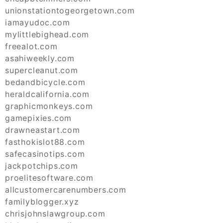
unionstationtogeorgetown.com
iamayudoc.com
mylittlebighead.com
freealot.com
asahiweekly.com
supercleanut.com
bedandbicycle.com
heraldcalifornia.com
graphicmonkeys.com
gamepixies.com
drawneastart.com
fasthokislot88.com
safecasinotips.com
jackpotchips.com
proelitesoftware.com
allcustomercarenumbers.com
familyblogger.xyz
chrisjohnslawgroup.com