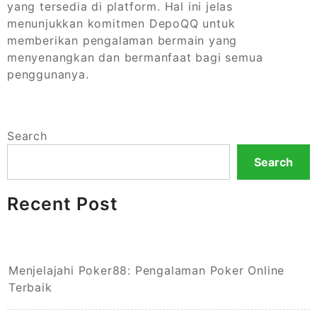
yang tersedia di platform. Hal ini jelas
menunjukkan komitmen DepoQQ untuk
memberikan pengalaman bermain yang
menyenangkan dan bermanfaat bagi semua
penggunanya.
Search
Search
Recent Post
Menjelajahi Poker88: Pengalaman Poker Online
Terbaik