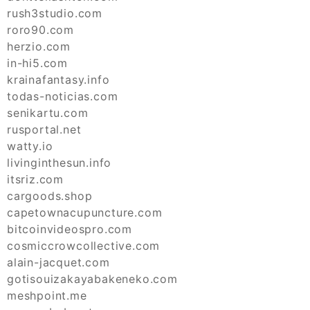
rush3studio.com
roro90.com
herzio.com
in-hi5.com
krainafantasy.info
todas-noticias.com
senikartu.com
rusportal.net
watty.io
livinginthesun.info
itsriz.com
cargoods.shop
capetownacupuncture.com
bitcoinvideospro.com
cosmiccrowcollective.com
alain-jacquet.com
gotisouizakayabakeneko.com
meshpoint.me