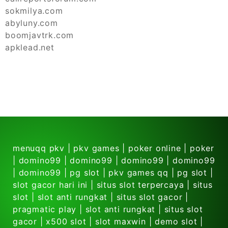
sokmilya.com
abyluny.com
boomjavtrk.com
apklead.net
menuqq pkv
|
pkv games
|
poker online
|
poker
|
domino99
|
domino99
|
domino99
|
domino99
|
domino99
|
pg slot
|
pkv games qq
|
pg slot
|
slot gacor hari ini
|
situs slot terpercaya
|
situs
slot
|
slot anti rungkat
|
situs slot gacor
|
pragmatic play
|
slot anti rungkat
|
situs slot
gacor
|
x500 slot
|
slot maxwin
|
demo slot
|