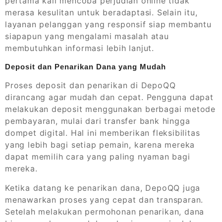
pertama kali mencoba perjudian online tidak
merasa kesulitan untuk beradaptasi. Selain itu,
layanan pelanggan yang responsif siap membantu
siapapun yang mengalami masalah atau
membutuhkan informasi lebih lanjut.
Deposit dan Penarikan Dana yang Mudah
Proses deposit dan penarikan di DepoQQ
dirancang agar mudah dan cepat. Pengguna dapat
melakukan deposit menggunakan berbagai metode
pembayaran, mulai dari transfer bank hingga
dompet digital. Hal ini memberikan fleksibilitas
yang lebih bagi setiap pemain, karena mereka
dapat memilih cara yang paling nyaman bagi
mereka.
Ketika datang ke penarikan dana, DepoQQ juga
menawarkan proses yang cepat dan transparan.
Setelah melakukan permohonan penarikan, dana