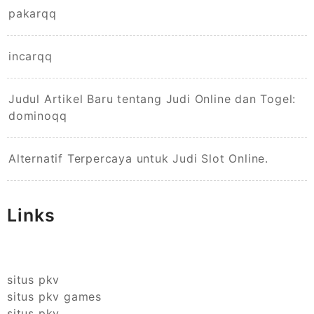
pakarqq
incarqq
Judul Artikel Baru tentang Judi Online dan Togel:
dominoqq
Alternatif Terpercaya untuk Judi Slot Online.
Links
situs pkv
situs pkv games
situs pkv