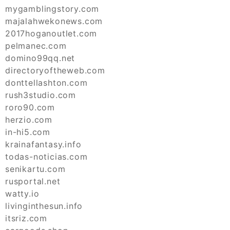
mygamblingstory.com
majalahwekonews.com
2017hoganoutlet.com
pelmanec.com
domino99qq.net
directoryoftheweb.com
donttellashton.com
rush3studio.com
roro90.com
herzio.com
in-hi5.com
krainafantasy.info
todas-noticias.com
senikartu.com
rusportal.net
watty.io
livinginthesun.info
itsriz.com