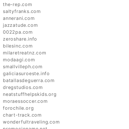
the-rep.com
saltyfranks.com
annerani.com
jazzatude.com
0022pa.com
zeroshare.info
bilesinc.com
milaretreatnz.com
modaagi.com
smallvilleph.com
galiciasuroeste.info
batallasdeguerra.com
dregstudios.com
neatstuffhelpskids.org
moraessoccer.com
forochile.org
chart-track.com
wonderfultraveling.com
promocioname.net