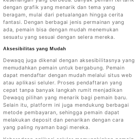
dengan grafik yang menarik dan tema yang
beragam, mulai dari petualangan hingga cerita
fantasi. Dengan berbagai jenis permainan yang
ada, pemain bisa dengan mudah menemukan
sesuatu yang sesuai dengan selera mereka.
Aksesibilitas yang Mudah
Dewaqq juga dikenal dengan aksesibilitasnya yang
memudahkan pemain untuk bergabung. Pemain
dapat mendaftar dengan mudah melalui situs web
atau aplikasi seluler. Proses pendaftaran yang
cepat tanpa banyak langkah rumit menjadikan
Dewaqq pilihan yang menarik bagi pemain baru.
Selain itu, platform ini juga mendukung berbagai
metode pembayaran, sehingga pemain dapat
melakukan deposit dan penarikan dengan cara
yang paling nyaman bagi mereka.