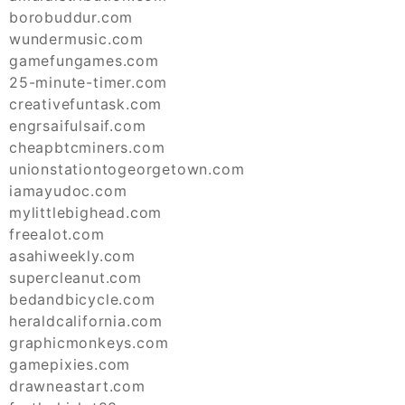
borobuddur.com
wundermusic.com
gamefungames.com
25-minute-timer.com
creativefuntask.com
engrsaifulsaif.com
cheapbtcminers.com
unionstationtogeorgetown.com
iamayudoc.com
mylittlebighead.com
freealot.com
asahiweekly.com
supercleanut.com
bedandbicycle.com
heraldcalifornia.com
graphicmonkeys.com
gamepixies.com
drawneastart.com