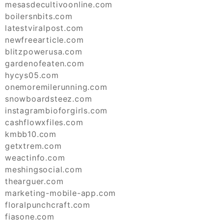
mesasdecultivoonline.com
boilersnbits.com
latestviralpost.com
newfreearticle.com
blitzpowerusa.com
gardenofeaten.com
hycys05.com
onemoremilerunning.com
snowboardsteez.com
instagrambioforgirls.com
cashflowxfiles.com
kmbb10.com
getxtrem.com
weactinfo.com
meshingsocial.com
thearguer.com
marketing-mobile-app.com
floralpunchcraft.com
fiasone.com