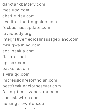
danktankbattery.com
mealudo.com
charlie-day.com
livedirectbettingpoker.com
foxbusinessupdate.com
lovedaddy.org
integrativemedicalmassageplano.com
mrrugwashing.com
acb-bankia.com
flash-es.net
upshak.com
backsilo.com
siviralqq.com
impressionresorthoian.com
bestfreakingclothesever.com
falling-film-evaporator.com
sumuslawfirm.com
nursingprowriters.com