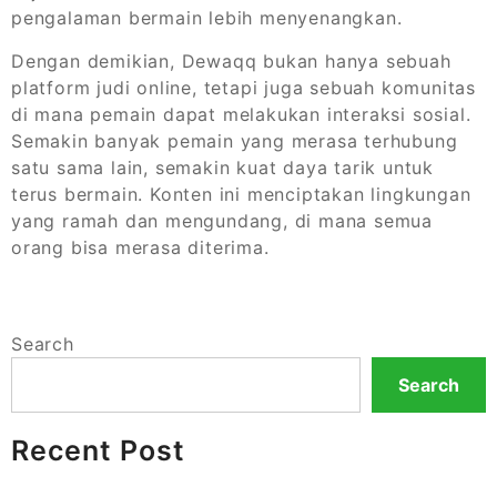
pengalaman bermain lebih menyenangkan.
Dengan demikian, Dewaqq bukan hanya sebuah
platform judi online, tetapi juga sebuah komunitas
di mana pemain dapat melakukan interaksi sosial.
Semakin banyak pemain yang merasa terhubung
satu sama lain, semakin kuat daya tarik untuk
terus bermain. Konten ini menciptakan lingkungan
yang ramah dan mengundang, di mana semua
orang bisa merasa diterima.
Search
Search
Recent Post