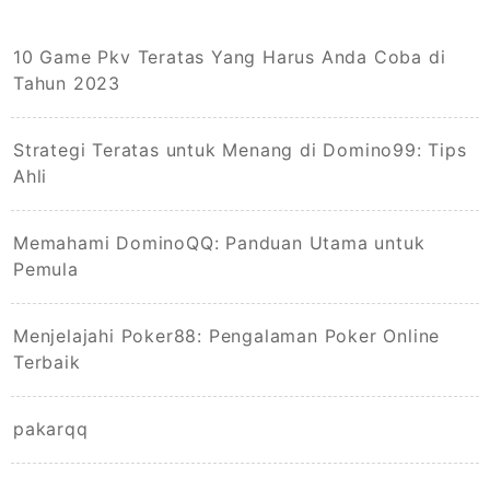
10 Game Pkv Teratas Yang Harus Anda Coba di
Tahun 2023
Strategi Teratas untuk Menang di Domino99: Tips
Ahli
Memahami DominoQQ: Panduan Utama untuk
Pemula
Menjelajahi Poker88: Pengalaman Poker Online
Terbaik
pakarqq