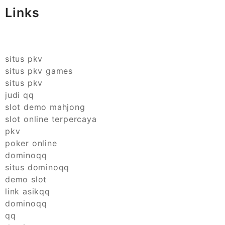
Links
situs pkv
situs pkv games
situs pkv
judi qq
slot demo mahjong
slot online terpercaya
pkv
poker online
dominoqq
situs dominoqq
demo slot
link asikqq
dominoqq
qq