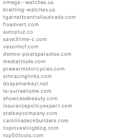
omega--watches.us
breitling-watches.us
tgarnettcentrallautoads.com
fixadvert.com
autopluz.co
save3time-c.com
vexonhcf.com
demos-pixelsparadise.com
mediatitude.com
prewarmotorcycles.com
simracinglinks.com
dosyamerkezi.net
le-surrealisme.com
showcasebeauty.com
insurancepolicyexpert.com
statkeycompany.com
carolinadeckbuilders.com
topinvestingblog.com
top50tools.com