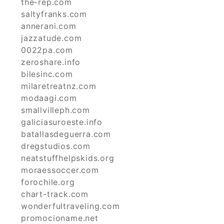
the-rep.com
saltyfranks.com
annerani.com
jazzatude.com
0022pa.com
zeroshare.info
bilesinc.com
milaretreatnz.com
modaagi.com
smallvilleph.com
galiciasuroeste.info
batallasdeguerra.com
dregstudios.com
neatstuffhelpskids.org
moraessoccer.com
forochile.org
chart-track.com
wonderfultraveling.com
promocioname.net