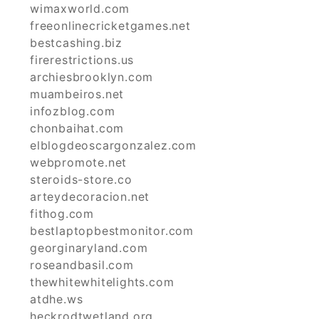
wimaxworld.com
freeonlinecricketgames.net
bestcashing.biz
firerestrictions.us
archiesbrooklyn.com
muambeiros.net
infozblog.com
chonbaihat.com
elblogdeoscargonzalez.com
webpromote.net
steroids-store.co
arteydecoracion.net
fithog.com
bestlaptopbestmonitor.com
georginaryland.com
roseandbasil.com
thewhitewhitelights.com
atdhe.ws
heckrodtwetland.org