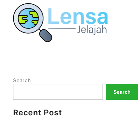
Skip
to
content
Nikmati deposit pulsa DANA dan mainkan slot on
Slot Online Gacor di Si
Search
Search
Recent Post