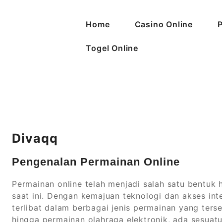
Home
Casino Online
Togel Online
line gacor dengan peluang menang besar di situs slot
tus Slot Terbaik dengan Dep
Divaqq
Pengenalan Permainan Online
Permainan online telah menjadi salah satu bentuk 
saat ini. Dengan kemajuan teknologi dan akses inte
terlibat dalam berbagai jenis permainan yang terse
hingga permainan olahraga elektronik, ada sesuatu