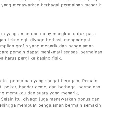
q, yang menawarkan berbagai permainan menarik
form yang aman dan menyenangkan untuk para
gan teknologi, divaqq berhasil mengadopsi
mpilan grafis yang menarik dan pengalaman
 para pemain dapat menikmati sensasi permainan
 harus pergi ke kasino fisik.
oleksi permainan yang sangat beragam. Pemain
rti poker, bandar ceme, dan berbagai permainan
yang memukau dan suara yang menarik,
Selain itu, divaqq juga menawarkan bonus dan
sehingga membuat pengalaman bermain semakin