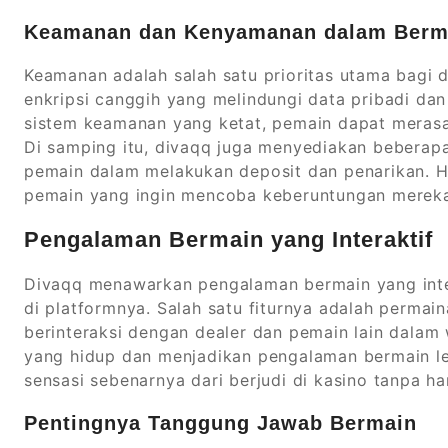
Keamanan dan Kenyamanan dalam Berm
Keamanan adalah salah satu prioritas utama bagi d
enkripsi canggih yang melindungi data pribadi dan
sistem keamanan yang ketat, pemain dapat merasa
Di samping itu, divaqq juga menyediakan beber
pemain dalam melakukan deposit dan penarikan. H
pemain yang ingin mencoba keberuntungan merek
Pengalaman Bermain yang Interaktif
Divaqq menawarkan pengalaman bermain yang interak
di platformnya. Salah satu fiturnya adalah perm
berinteraksi dengan dealer dan pemain lain dalam 
yang hidup dan menjadikan pengalaman bermain l
sensasi sebenarnya dari berjudi di kasino tanpa h
Pentingnya Tanggung Jawab Bermain