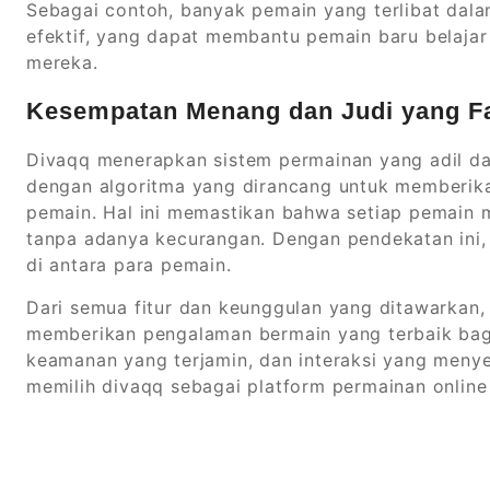
Sebagai contoh, banyak pemain yang terlibat dala
efektif, yang dapat membantu pemain baru belajar
mereka.
Kesempatan Menang dan Judi yang Fa
Divaqq menerapkan sistem permainan yang adil da
dengan algoritma yang dirancang untuk memberi
pemain. Hal ini memastikan bahwa setiap pemain
tanpa adanya kecurangan. Dengan pendekatan ini
di antara para pemain.
Dari semua fitur dan keunggulan yang ditawarkan
memberikan pengalaman bermain yang terbaik bagi
keamanan yang terjamin, dan interaksi yang men
memilih divaqq sebagai platform permainan online