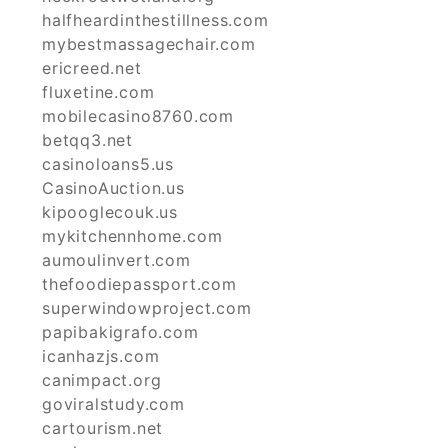
halfheardinthestillness.com
mybestmassagechair.com
ericreed.net
fluxetine.com
mobilecasino8760.com
betqq3.net
casinoloans5.us
CasinoAuction.us
kipooglecouk.us
mykitchennhome.com
aumoulinvert.com
thefoodiepassport.com
superwindowproject.com
papibakigrafo.com
icanhazjs.com
canimpact.org
goviralstudy.com
cartourism.net