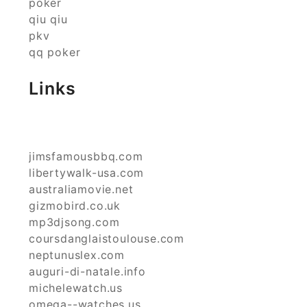
poker
qiu qiu
pkv
qq poker
Links
jimsfamousbbq.com
libertywalk-usa.com
australiamovie.net
gizmobird.co.uk
mp3djsong.com
coursdanglaistoulouse.com
neptunuslex.com
auguri-di-natale.info
michelewatch.us
omega--watches.us