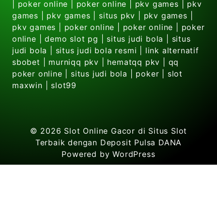
|
poker online
|
poker online
|
pkv games
|
pkv
games
|
pkv games
|
situs pkv
|
pkv games
|
pkv games
|
poker online
|
poker online
|
poker
online
|
demo slot pg
|
situs judi bola
|
situs
judi bola
|
situs judi bola resmi
|
link alternatif
sbobet
|
murniqq pkv
|
hematqq pkv
|
qq
poker online
|
situs judi bola
|
poker
|
slot
maxwin
|
slot99
© 2026
Slot Online Gacor di Situs Slot
Terbaik dengan Deposit Pulsa DANA
Powered by WordPress