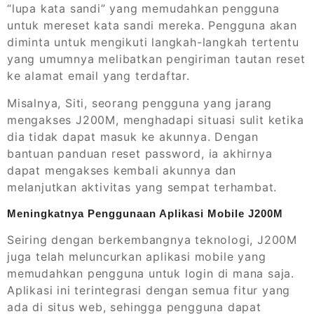
“lupa kata sandi” yang memudahkan pengguna
untuk mereset kata sandi mereka. Pengguna akan
diminta untuk mengikuti langkah-langkah tertentu
yang umumnya melibatkan pengiriman tautan reset
ke alamat email yang terdaftar.
Misalnya, Siti, seorang pengguna yang jarang
mengakses J200M, menghadapi situasi sulit ketika
dia tidak dapat masuk ke akunnya. Dengan
bantuan panduan reset password, ia akhirnya
dapat mengakses kembali akunnya dan
melanjutkan aktivitas yang sempat terhambat.
Meningkatnya Penggunaan Aplikasi Mobile J200M
Seiring dengan berkembangnya teknologi, J200M
juga telah meluncurkan aplikasi mobile yang
memudahkan pengguna untuk login di mana saja.
Aplikasi ini terintegrasi dengan semua fitur yang
ada di situs web, sehingga pengguna dapat