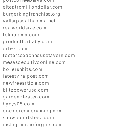
postcoffeebarva.com
elteatromilliondollar.com
burgerkingfranchise.org
vallarpadathamma.net
realworldsize.com
teknolama.com
productforbaby.com
orb-z.com
fosterscoachhousetavern.com
mesasdecultivoonline.com
boilersnbits.com
latestviralpost.com
newfreearticle.com
blitzpowerusa.com
gardenofeaten.com
hycys05.com
onemoremilerunning.com
snowboardsteez.com
instagrambioforgirls.com