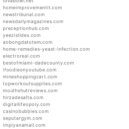
lovabowl.net
homeimprovementit.com
newstribunal.com
newsdailymagazines.com
preceptionhub.com
yeezislides.com
aobongdatotem.com
home-remedies-yeast-infection.com
electroreal.com
bestofmiami-dadecounty.com
ifoodieonyoutube.com
mineshoppingcart.com
topworkoutsupplies.com
mouthshutreviews.com
hirzadesalta.com
digitallifeopoly.com
casinobubbles.com
seputargym.com
impiyanamall.com