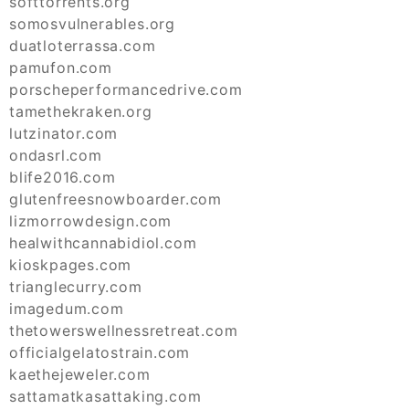
softtorrents.org
somosvulnerables.org
duatloterrassa.com
pamufon.com
porscheperformancedrive.com
tamethekraken.org
lutzinator.com
ondasrl.com
blife2016.com
glutenfreesnowboarder.com
lizmorrowdesign.com
healwithcannabidiol.com
kioskpages.com
trianglecurry.com
imagedum.com
thetowerswellnessretreat.com
officialgelatostrain.com
kaethejeweler.com
sattamatkasattaking.com