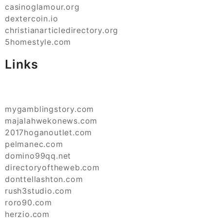
casinoglamour.org
dextercoin.io
christianarticledirectory.org
5homestyle.com
Links
mygamblingstory.com
majalahwekonews.com
2017hoganoutlet.com
pelmanec.com
domino99qq.net
directoryoftheweb.com
donttellashton.com
rush3studio.com
roro90.com
herzio.com