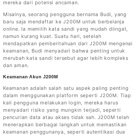
mereka dari potensi ancaman.
Misalnya, seorang pengguna bernama Budi, yang
baru saja mendaftar ke J200M untuk berbelanja
online. Ia memilih kata sandi yang mudah diingat,
namun kurang kuat. Suatu hari, setelah
mendapatkan pemberitahuan dari J200M mengenai
keamanan, Budi menyadari bahwa penting untuk
merubah kata sandi tersebut agar lebih kompleks
dan aman.
Keamanan Akun J200M
Keamanan adalah salah satu aspek paling penting
dalam menggunakan platform seperti J200M. Tiap
kali pengguna melakukan login, mereka harus
menyadari risiko yang mungkin terjadi, seperti
pencurian data atau akses tidak sah. J200M telah
menerapkan berbagai langkah untuk memastikan
keamanan penggunanya, seperti autentikasi dua