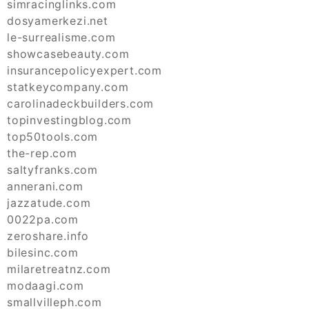
simracinglinks.com
dosyamerkezi.net
le-surrealisme.com
showcasebeauty.com
insurancepolicyexpert.com
statkeycompany.com
carolinadeckbuilders.com
topinvestingblog.com
top50tools.com
the-rep.com
saltyfranks.com
annerani.com
jazzatude.com
0022pa.com
zeroshare.info
bilesinc.com
milaretreatnz.com
modaagi.com
smallvilleph.com