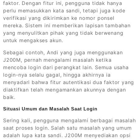
faktor. Dengan fitur ini, pengguna tidak hanya
perlu memasukkan kata sandi, tetapi juga kode
verifikasi yang dikirimkan ke nomor ponsel
mereka. Sistem ini memberikan lapisan tambahan
yang menyulitkan pihak yang tidak berwenang
untuk mengakses akun.
Sebagai contoh, Andi yang juga menggunakan
J200M, pernah mengalami masalah ketika
mencoba login dari perangkat lain. Semua usaha
login-nya selalu gagal, hingga akhirnya ia
menyadari bahwa fitur autentikasi dua faktor yang
diaktifkan telah mengamankan akunnya dengan
baik.
Situasi Umum dan Masalah Saat Login
Sering kali, pengguna mengalami berbagai masalah
saat proses login. Salah satu masalah yang umum
adalah lupa kata sandi. J200M menyediakan opsi