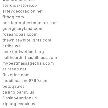
steroids-store.co
arteydecoracion.net
fithog.com
bestlaptopbestmonitor.com
georginaryland.com
roseandbasil.com
thewhitewhitelights.com
atdhe.ws
heckrodtwetland.org
halfheardinthestillness.com
mybestmassagechair.com
ericreed.net
fluxetine.com
mobilecasino8760.com
betqq3.net
casinoloans5.us
CasinoAuction.us
kipooglecouk.us