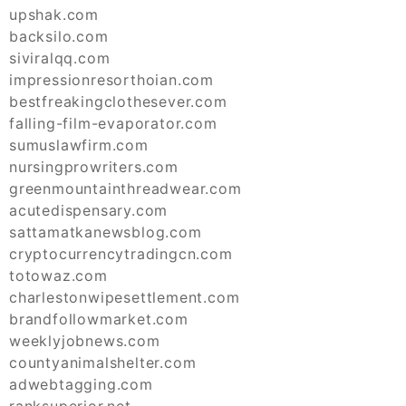
upshak.com
backsilo.com
siviralqq.com
impressionresorthoian.com
bestfreakingclothesever.com
falling-film-evaporator.com
sumuslawfirm.com
nursingprowriters.com
greenmountainthreadwear.com
acutedispensary.com
sattamatkanewsblog.com
cryptocurrencytradingcn.com
totowaz.com
charlestonwipesettlement.com
brandfollowmarket.com
weeklyjobnews.com
countyanimalshelter.com
adwebtagging.com