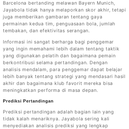
Barcelona bertanding melawan Bayern Munich,
Jayabola tidak hanya melaporkan skor akhir, tetapi
juga memberikan gambaran tentang gaya
permainan kedua tim, penguasaan bola, jumlah
tembakan, dan efektivitas serangan.
Informasi ini sangat berharga bagi penggemar
yang ingin memahami lebih dalam tentang taktik
yang digunakan pelatih dan bagaimana pemain
berkontribusi selama pertandingan. Dengan
analisis mendalam, para penggemar dapat belajar
lebih banyak tentang strategi yang mendasari hasil
akhir dan bagaimana klub favorit mereka bisa
meningkatkan performa di masa depan.
Prediksi Pertandingan
Prediksi pertandingan adalah bagian lain yang
tidak kalah menariknya. Jayabola sering kali
menyediakan analisis prediksi yang lengkap