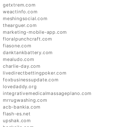
getxtrem.com
weactinfo.com
meshingsocial.com
thearguer.com
marketing-mobile-app.com
floralpunchcraft.com
fiasone.com
danktankbattery.com
mealudo.com
charlie-day.com
livedirectbettingpoker.com
foxbusinessupdate.com
lovedaddy.org
integrativemedicalmassageplano.com
mrrugwashing.com
acb-bankia.com
flash-es.net
upshak.com