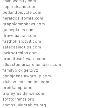
asahiweekly.com
supercleanut.com
bedandbicycle.com
heraldcalifornia.com
graphicmonkeys.com
gamepixies.com
drawneastart.com
fasthokislot88.com
safecasinotips.com
jackpotchips.com
proelitesoftware.com
allcustomercarenumbers.com
familyblogger.xyz
chrisjohnslawgroup.com
klub-vulcan-online.com
breitkamp.com
tripleyresidence.com
softtorrents.org
somosvulnerables.org