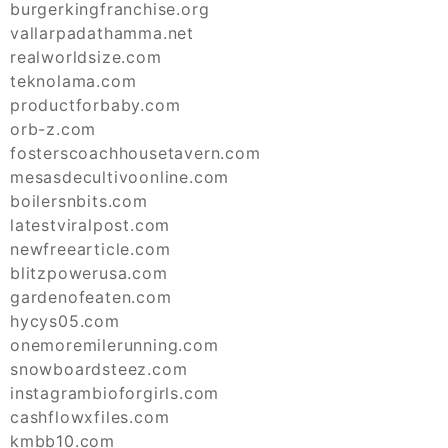
burgerkingfranchise.org
vallarpadathamma.net
realworldsize.com
teknolama.com
productforbaby.com
orb-z.com
fosterscoachhousetavern.com
mesasdecultivoonline.com
boilersnbits.com
latestviralpost.com
newfreearticle.com
blitzpowerusa.com
gardenofeaten.com
hycys05.com
onemoremilerunning.com
snowboardsteez.com
instagrambioforgirls.com
cashflowxfiles.com
kmbb10.com