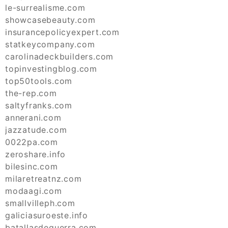
le-surrealisme.com
showcasebeauty.com
insurancepolicyexpert.com
statkeycompany.com
carolinadeckbuilders.com
topinvestingblog.com
top50tools.com
the-rep.com
saltyfranks.com
annerani.com
jazzatude.com
0022pa.com
zeroshare.info
bilesinc.com
milaretreatnz.com
modaagi.com
smallvilleph.com
galiciasuroeste.info
batallasdeguerra.com