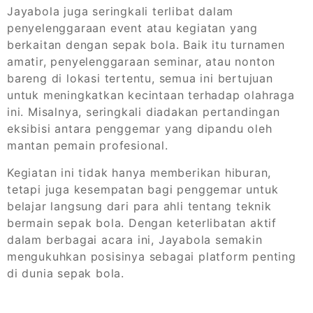
Jayabola juga seringkali terlibat dalam
penyelenggaraan event atau kegiatan yang
berkaitan dengan sepak bola. Baik itu turnamen
amatir, penyelenggaraan seminar, atau nonton
bareng di lokasi tertentu, semua ini bertujuan
untuk meningkatkan kecintaan terhadap olahraga
ini. Misalnya, seringkali diadakan pertandingan
eksibisi antara penggemar yang dipandu oleh
mantan pemain profesional.
Kegiatan ini tidak hanya memberikan hiburan,
tetapi juga kesempatan bagi penggemar untuk
belajar langsung dari para ahli tentang teknik
bermain sepak bola. Dengan keterlibatan aktif
dalam berbagai acara ini, Jayabola semakin
mengukuhkan posisinya sebagai platform penting
di dunia sepak bola.