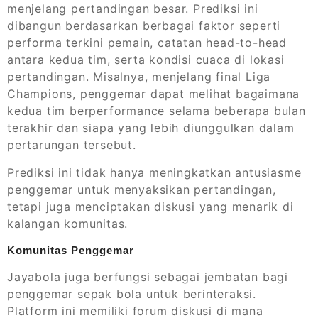
menjelang pertandingan besar. Prediksi ini
dibangun berdasarkan berbagai faktor seperti
performa terkini pemain, catatan head-to-head
antara kedua tim, serta kondisi cuaca di lokasi
pertandingan. Misalnya, menjelang final Liga
Champions, penggemar dapat melihat bagaimana
kedua tim berperformance selama beberapa bulan
terakhir dan siapa yang lebih diunggulkan dalam
pertarungan tersebut.
Prediksi ini tidak hanya meningkatkan antusiasme
penggemar untuk menyaksikan pertandingan,
tetapi juga menciptakan diskusi yang menarik di
kalangan komunitas.
Komunitas Penggemar
Jayabola juga berfungsi sebagai jembatan bagi
penggemar sepak bola untuk berinteraksi.
Platform ini memiliki forum diskusi di mana