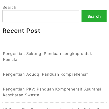
Search
Search
Recent Post
Pengertian Sakong: Panduan Lengkap untuk
Pemula
Pengertian Aduqq: Panduan Komprehensif
Pengertian PKV: Panduan Komprehensif Asuransi
Kesehatan Swasta