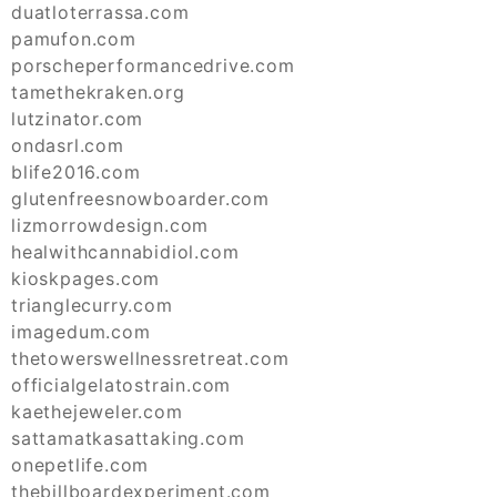
duatloterrassa.com
pamufon.com
porscheperformancedrive.com
tamethekraken.org
lutzinator.com
ondasrl.com
blife2016.com
glutenfreesnowboarder.com
lizmorrowdesign.com
healwithcannabidiol.com
kioskpages.com
trianglecurry.com
imagedum.com
thetowerswellnessretreat.com
officialgelatostrain.com
kaethejeweler.com
sattamatkasattaking.com
onepetlife.com
thebillboardexperiment.com