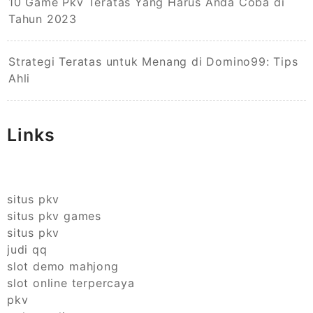
10 Game Pkv Teratas Yang Harus Anda Coba di
Tahun 2023
Strategi Teratas untuk Menang di Domino99: Tips
Ahli
Links
situs pkv
situs pkv games
situs pkv
judi qq
slot demo mahjong
slot online terpercaya
pkv