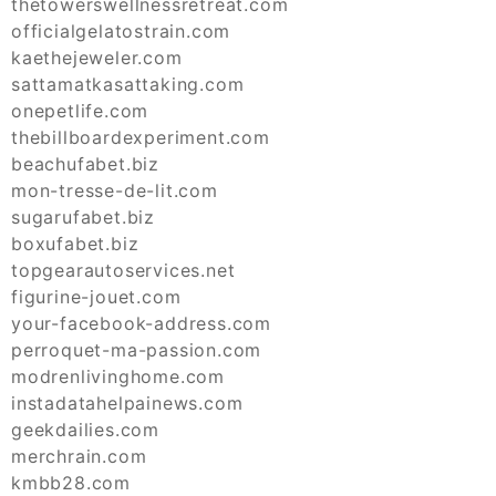
thetowerswellnessretreat.com
officialgelatostrain.com
kaethejeweler.com
sattamatkasattaking.com
onepetlife.com
thebillboardexperiment.com
beachufabet.biz
mon-tresse-de-lit.com
sugarufabet.biz
boxufabet.biz
topgearautoservices.net
figurine-jouet.com
your-facebook-address.com
perroquet-ma-passion.com
modrenlivinghome.com
instadatahelpainews.com
geekdailies.com
merchrain.com
kmbb28.com