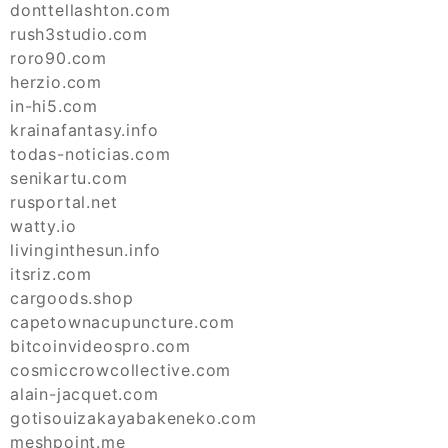
donttellashton.com
rush3studio.com
roro90.com
herzio.com
in-hi5.com
krainafantasy.info
todas-noticias.com
senikartu.com
rusportal.net
watty.io
livinginthesun.info
itsriz.com
cargoods.shop
capetownacupuncture.com
bitcoinvideospro.com
cosmiccrowcollective.com
alain-jacquet.com
gotisouizakayabakeneko.com
meshpoint.me