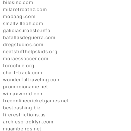
bilesinc.com
milaretreatnz.com
modaagi.com
smallvilleph.com
galiciasuroeste.info
batallasdeguerra.com
dregstudios.com
neatstuffhelpskids.org
moraessoccer.com
forochile.org
chart-track.com
wonderfultraveling.com
promocioname.net
wimaxworld.com
freeonlinecricketgames.net
bestcashing.biz
firerestrictions.us
archiesbrooklyn.com
muambeiros.net