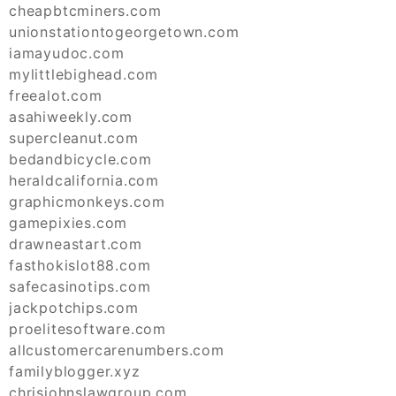
cheapbtcminers.com
unionstationtogeorgetown.com
iamayudoc.com
mylittlebighead.com
freealot.com
asahiweekly.com
supercleanut.com
bedandbicycle.com
heraldcalifornia.com
graphicmonkeys.com
gamepixies.com
drawneastart.com
fasthokislot88.com
safecasinotips.com
jackpotchips.com
proelitesoftware.com
allcustomercarenumbers.com
familyblogger.xyz
chrisjohnslawgroup.com