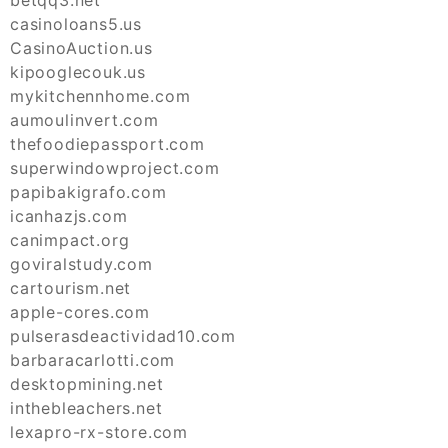
betqq3.net
casinoloans5.us
CasinoAuction.us
kipooglecouk.us
mykitchennhome.com
aumoulinvert.com
thefoodiepassport.com
superwindowproject.com
papibakigrafo.com
icanhazjs.com
canimpact.org
goviralstudy.com
cartourism.net
apple-cores.com
pulserasdeactividad10.com
barbaracarlotti.com
desktopmining.net
inthebleachers.net
lexapro-rx-store.com