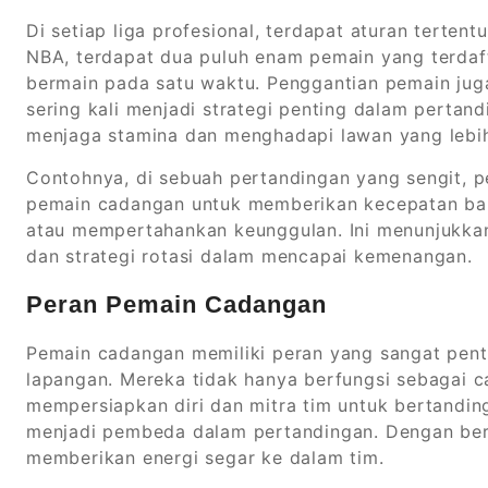
Di setiap liga profesional, terdapat aturan terten
NBA, terdapat dua puluh enam pemain yang terdaf
bermain pada satu waktu. Penggantian pemain juga 
sering kali menjadi strategi penting dalam perta
menjaga stamina dan menghadapi lawan yang lebih
Contohnya, di sebuah pertandingan yang sengit, p
pemain cadangan untuk memberikan kecepatan bar
atau mempertahankan keunggulan. Ini menunjukka
dan strategi rotasi dalam mencapai kemenangan.
Peran Pemain Cadangan
Pemain cadangan memiliki peran yang sangat pent
lapangan. Mereka tidak hanya berfungsi sebagai c
mempersiapkan diri dan mitra tim untuk bertandi
menjadi pembeda dalam pertandingan. Dengan ber
memberikan energi segar ke dalam tim.