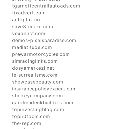
tgarnettcentrallautoads.com
fixadvert.com
autopluz.co
save3time-c.com
vexonhcf.com
demos-pixelsparadise.com
mediatitude.com
prewarmotorcycles.com
simracinglinks.com
dosyamerkezi.net
le-surrealisme.com
showcasebeauty.com
insurancepolicyexpert.com
statkeycompany.com
carolinadeckbuilders.com
topinvestingblog.com
top50tools.com
the-rep.com