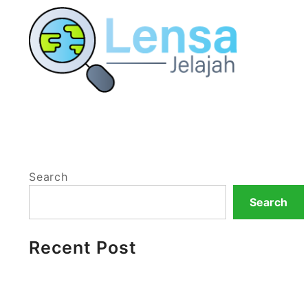
Skip
to
content
Nikmati deposit pulsa DANA dan mainkan slot on
Slot Online Gacor di Si
Search
Search
Recent Post