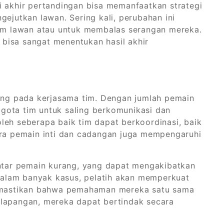
 akhir pertandingan bisa memanfaatkan strategi
ejutkan lawan. Sering kali, perubahan ini
im lawan atau untuk membalas serangan mereka.
 bisa sangat menentukan hasil akhir
ung pada kerjasama tim. Dengan jumlah pemain
ggota tim untuk saling berkomunikasi dan
oleh seberapa baik tim dapat berkoordinasi, baik
ra pemain inti dan cadangan juga mempengaruhi
ntar pemain kurang, yang dapat mengakibatkan
Dalam banyak kasus, pelatih akan memperkuat
memastikan bahwa pemahaman mereka satu sama
i lapangan, mereka dapat bertindak secara