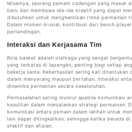
Misalnya, seorang pemain cadangan yang masuk di
baru dan membawa ide-ide kreatif yang dapat meng
dibutuhkan untuk menghentikan ritme permainan t
Dalam momen krusial, kontribusi dari bench player
pertandingan.
Interaksi dan Kerjasama Tim
Bola basket adalah olahraga yang sangat bergant
yang terbatas di lapangan, penting bagi setiap an
bekerja sama. Keberhasilan sering kali ditentukan 
dalam menyerang maupun bertahan. Interaksi anta
dinamika permainan secara keseluruhan.
Permasalahan sering muncul apabila komunikasi a
kesulitan dalam menjalankan strategi permainan. 
komunikasi antara pemain dalam latihan untuk 
lain dapat ditingkatkan, sehingga ketika berada d
efektif dan efisien.