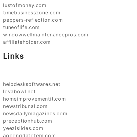
lustofmoney.com
timebusinesszone.com
peppers-reflection.com
tuneoflife.com
windowwellmaintenancepros.com
affiliateholder.com
Links
helpdesksoftwares.net
lovabowl.net
homeimprovementit.com
newstribunal.com
newsdailymagazines.com
preceptionhub.com
yeezislides.com
aobongdatotem.com