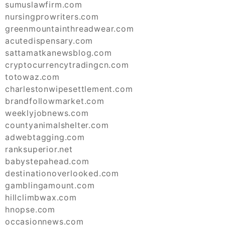
sumuslawfirm.com
nursingprowriters.com
greenmountainthreadwear.com
acutedispensary.com
sattamatkanewsblog.com
cryptocurrencytradingcn.com
totowaz.com
charlestonwipesettlement.com
brandfollowmarket.com
weeklyjobnews.com
countyanimalshelter.com
adwebtagging.com
ranksuperior.net
babystepahead.com
destinationoverlooked.com
gamblingamount.com
hillclimbwax.com
hnopse.com
occasionnews.com