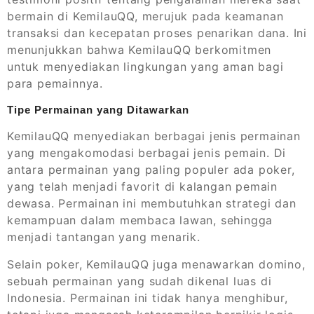
bermain di KemilauQQ, merujuk pada keamanan
transaksi dan kecepatan proses penarikan dana. Ini
menunjukkan bahwa KemilauQQ berkomitmen
untuk menyediakan lingkungan yang aman bagi
para pemainnya.
Tipe Permainan yang Ditawarkan
KemilauQQ menyediakan berbagai jenis permainan
yang mengakomodasi berbagai jenis pemain. Di
antara permainan yang paling populer ada poker,
yang telah menjadi favorit di kalangan pemain
dewasa. Permainan ini membutuhkan strategi dan
kemampuan dalam membaca lawan, sehingga
menjadi tantangan yang menarik.
Selain poker, KemilauQQ juga menawarkan domino,
sebuah permainan yang sudah dikenal luas di
Indonesia. Permainan ini tidak hanya menghibur,