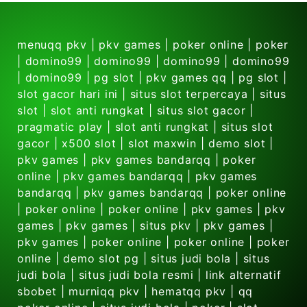
menuqq pkv
|
pkv games
|
poker online
|
poker
|
domino99
|
domino99
|
domino99
|
domino99
|
domino99
|
pg slot
|
pkv games qq
|
pg slot
|
slot gacor hari ini
|
situs slot terpercaya
|
situs
slot
|
slot anti rungkat
|
situs slot gacor
|
pragmatic play
|
slot anti rungkat
|
situs slot
gacor
|
x500 slot
|
slot maxwin
|
demo slot
|
pkv games
|
pkv games bandarqq
|
poker
online
|
pkv games bandarqq
|
pkv games
bandarqq
|
pkv games bandarqq
|
poker online
|
poker online
|
poker online
|
pkv games
|
pkv
games
|
pkv games
|
situs pkv
|
pkv games
|
pkv games
|
poker online
|
poker online
|
poker
online
|
demo slot pg
|
situs judi bola
|
situs
judi bola
|
situs judi bola resmi
|
link alternatif
sbobet
|
murniqq pkv
|
hematqq pkv
|
qq