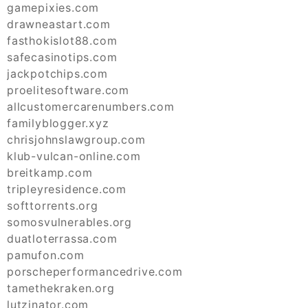
gamepixies.com
drawneastart.com
fasthokislot88.com
safecasinotips.com
jackpotchips.com
proelitesoftware.com
allcustomercarenumbers.com
familyblogger.xyz
chrisjohnslawgroup.com
klub-vulcan-online.com
breitkamp.com
tripleyresidence.com
softtorrents.org
somosvulnerables.org
duatloterrassa.com
pamufon.com
porscheperformancedrive.com
tamethekraken.org
lutzinator.com