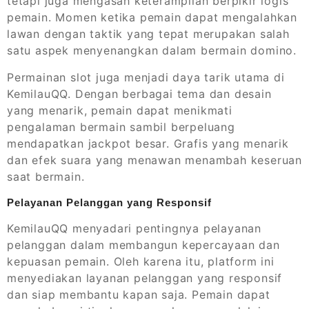
tetapi juga mengasah keterampilan berpikir logis
pemain. Momen ketika pemain dapat mengalahkan
lawan dengan taktik yang tepat merupakan salah
satu aspek menyenangkan dalam bermain domino.
Permainan slot juga menjadi daya tarik utama di
KemilauQQ. Dengan berbagai tema dan desain
yang menarik, pemain dapat menikmati
pengalaman bermain sambil berpeluang
mendapatkan jackpot besar. Grafis yang menarik
dan efek suara yang menawan menambah keseruan
saat bermain.
Pelayanan Pelanggan yang Responsif
KemilauQQ menyadari pentingnya pelayanan
pelanggan dalam membangun kepercayaan dan
kepuasan pemain. Oleh karena itu, platform ini
menyediakan layanan pelanggan yang responsif
dan siap membantu kapan saja. Pemain dapat