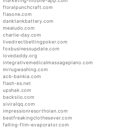
marketing-mobile-app.com
floralpunchcraft.com
fiasone.com
danktankbattery.com
mealudo.com
charlie-day.com
livedirectbettingpoker.com
foxbusinessupdate.com
lovedaddy.org
integrativemedicalmassageplano.com
mrrugwashing.com
acb-bankia.com
flash-es.net
upshak.com
backsilo.com
siviralqq.com
impressionresorthoian.com
bestfreakingclothesever.com
falling-film-evaporator.com