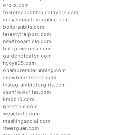
orb-z.com
fosterscoachhousetavern.com
mesasdecultivoonline.com
boilersnbits.com
latestviralpost.com
newfreearticle.com
blitzpowerusa.com
gardenofeaten.com
hycys05.com
onemoremilerunning.com
snowboardsteez.com
instagrambioforgirls.com
cashflowxfiles.com
kmbb10.com
getxtrem.com
weactinfo.com
meshingsocial.com
thearguer.com