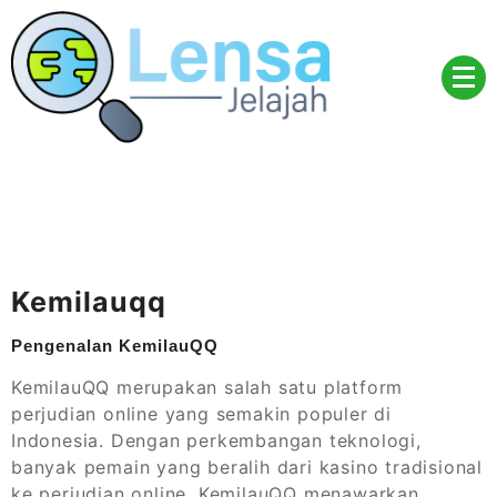
Skip
to
content
Nikmati deposit pulsa DANA dan mainkan slot onlin
Slot Online Gacor di Situs
gacor dengan peluang menang besar di situs slot
Slot Terbaik dengan
terbaik.
Deposit Pulsa DANA
Kemilauqq
Pengenalan KemilauQQ
KemilauQQ merupakan salah satu platform
perjudian online yang semakin populer di
Indonesia. Dengan perkembangan teknologi,
banyak pemain yang beralih dari kasino tradisional
ke perjudian online. KemilauQQ menawarkan