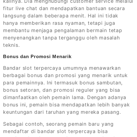
kalinya. Dia menghubungi customer service melalui
fitur live chat dan mendapatkan bantuan secara
langsung dalam beberapa menit. Hal ini tidak
hanya memberikan rasa nyaman, tetapi juga
membantu menjaga pengalaman bermain tetap
menyenangkan tanpa terganggu oleh masalah
teknis.
Bonus dan Promosi Menarik
Bandar slot terpercaya umumnya menawarkan
berbagai bonus dan promosi yang menarik untuk
para pemainnya. Ini termasuk bonus sambutan,
bonus setoran, dan promosi reguler yang bisa
dimanfaatkan oleh pemain lama. Dengan adanya
bonus ini, pemain bisa mendapatkan lebih banyak
keuntungan dari taruhan yang mereka pasang.
Sebagai contoh, seorang pemain baru yang
mendaftar di bandar slot terpercaya bisa