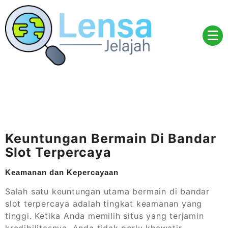
Skip
to
content
Nikmati deposit pulsa DANA dan mainkan slot onlin
Slot Online Gacor di Situs
gacor dengan peluang menang besar di situs slot
Slot Terbaik dengan
terbaik.
Deposit Pulsa DANA
Keuntungan Bermain Di Bandar
Slot Terpercaya
Keamanan dan Kepercayaan
Salah satu keuntungan utama bermain di bandar
slot terpercaya adalah tingkat keamanan yang
tinggi. Ketika Anda memilih situs yang terjamin