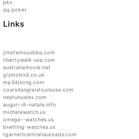
pkv
qq poker
Links
jimsfamousbbq.com
libertywalk-usa.com
australiamovie.net
gizmobird.co.uk
mp3djsong.com
coursdanglaistoulouse.com
neptunuslex.com
auguri-di-natale.info
michelewatch.us
omega--watches.us
breitling-watches.us
tgarnettcentrallautoads.com