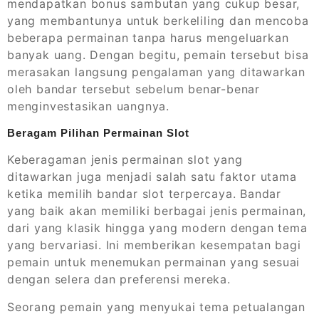
mendapatkan bonus sambutan yang cukup besar,
yang membantunya untuk berkeliling dan mencoba
beberapa permainan tanpa harus mengeluarkan
banyak uang. Dengan begitu, pemain tersebut bisa
merasakan langsung pengalaman yang ditawarkan
oleh bandar tersebut sebelum benar-benar
menginvestasikan uangnya.
Beragam Pilihan Permainan Slot
Keberagaman jenis permainan slot yang
ditawarkan juga menjadi salah satu faktor utama
ketika memilih bandar slot terpercaya. Bandar
yang baik akan memiliki berbagai jenis permainan,
dari yang klasik hingga yang modern dengan tema
yang bervariasi. Ini memberikan kesempatan bagi
pemain untuk menemukan permainan yang sesuai
dengan selera dan preferensi mereka.
Seorang pemain yang menyukai tema petualangan