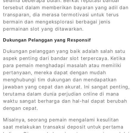
selama beberapa bulan. Berkat reputasi bandar
tersebut dalam memberikan bayaran yang adil dan
transparan, dia merasa termotivasi untuk terus
bermain dan mengeksplorasi berbagai jenis
permainan slot yang ditawarkan.
Dukungan Pelanggan yang Responsif
Dukungan pelanggan yang baik adalah salah satu
aspek penting dari bandar slot terpercaya. Ketika
para pemain menghadapi masalah atau memiliki
pertanyaan, mereka dapat dengan mudah
menghubungi tim dukungan dan mendapatkan
jawaban yang cepat dan akurat. Ini sangat penting,
terutama dalam dunia perjudian online di mana
waktu sangat berharga dan hal-hal dapat berubah
dengan cepat.
Misalnya, seorang pemain mengalami kesulitan
saat melakukan transaksi deposit untuk pertama