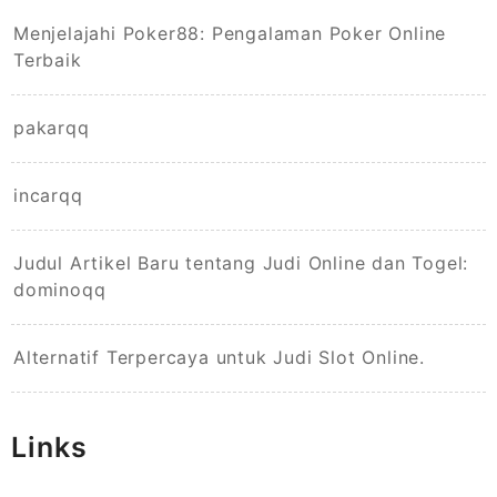
Menjelajahi Poker88: Pengalaman Poker Online
Terbaik
pakarqq
incarqq
Judul Artikel Baru tentang Judi Online dan Togel:
dominoqq
Alternatif Terpercaya untuk Judi Slot Online.
Links