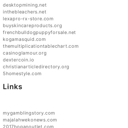
desktopmining.net
inthebleachers.net
lexapro-rx-store.com
buyskincareproducts.org
frenchbulldogpuppyforsale.net
kogamasquid.com
themultiplicationtablechart.com
casinoglamour.org
dextercoin.io
christianarticledirectory.org
5homestyle.com
Links
mygamblingstory.com
majalahwekonews.com
2017hoganoutlet.com