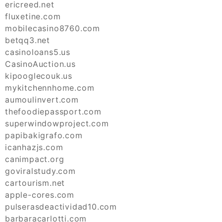
ericreed.net
fluxetine.com
mobilecasino8760.com
betqq3.net
casinoloans5.us
CasinoAuction.us
kipooglecouk.us
mykitchennhome.com
aumoulinvert.com
thefoodiepassport.com
superwindowproject.com
papibakigrafo.com
icanhazjs.com
canimpact.org
goviralstudy.com
cartourism.net
apple-cores.com
pulserasdeactividad10.com
barbaracarlotti.com