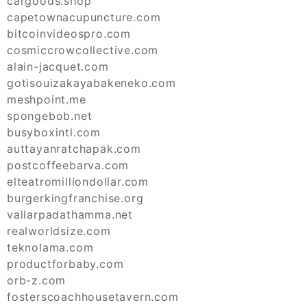
cargoods.shop
capetownacupuncture.com
bitcoinvideospro.com
cosmiccrowcollective.com
alain-jacquet.com
gotisouizakayabakeneko.com
meshpoint.me
spongebob.net
busyboxintl.com
auttayanratchapak.com
postcoffeebarva.com
elteatromilliondollar.com
burgerkingfranchise.org
vallarpadathamma.net
realworldsize.com
teknolama.com
productforbaby.com
orb-z.com
fosterscoachhousetavern.com