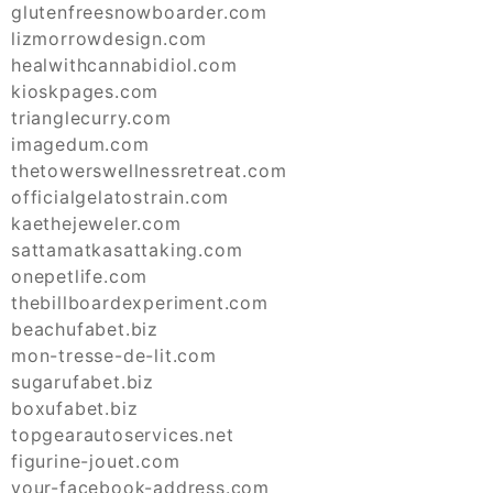
glutenfreesnowboarder.com
lizmorrowdesign.com
healwithcannabidiol.com
kioskpages.com
trianglecurry.com
imagedum.com
thetowerswellnessretreat.com
officialgelatostrain.com
kaethejeweler.com
sattamatkasattaking.com
onepetlife.com
thebillboardexperiment.com
beachufabet.biz
mon-tresse-de-lit.com
sugarufabet.biz
boxufabet.biz
topgearautoservices.net
figurine-jouet.com
your-facebook-address.com