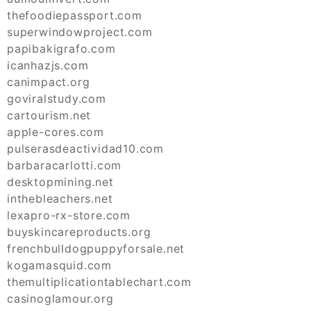
thefoodiepassport.com
superwindowproject.com
papibakigrafo.com
icanhazjs.com
canimpact.org
goviralstudy.com
cartourism.net
apple-cores.com
pulserasdeactividad10.com
barbaracarlotti.com
desktopmining.net
inthebleachers.net
lexapro-rx-store.com
buyskincareproducts.org
frenchbulldogpuppyforsale.net
kogamasquid.com
themultiplicationtablechart.com
casinoglamour.org