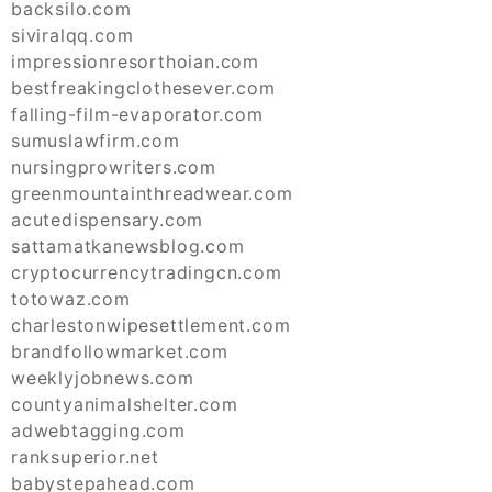
backsilo.com
siviralqq.com
impressionresorthoian.com
bestfreakingclothesever.com
falling-film-evaporator.com
sumuslawfirm.com
nursingprowriters.com
greenmountainthreadwear.com
acutedispensary.com
sattamatkanewsblog.com
cryptocurrencytradingcn.com
totowaz.com
charlestonwipesettlement.com
brandfollowmarket.com
weeklyjobnews.com
countyanimalshelter.com
adwebtagging.com
ranksuperior.net
babystepahead.com