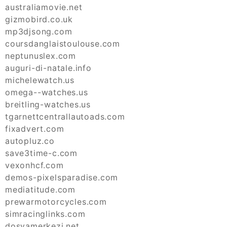
australiamovie.net
gizmobird.co.uk
mp3djsong.com
coursdanglaistoulouse.com
neptunuslex.com
auguri-di-natale.info
michelewatch.us
omega--watches.us
breitling-watches.us
tgarnettcentrallautoads.com
fixadvert.com
autopluz.co
save3time-c.com
vexonhcf.com
demos-pixelsparadise.com
mediatitude.com
prewarmotorcycles.com
simracinglinks.com
dosyamerkezi.net