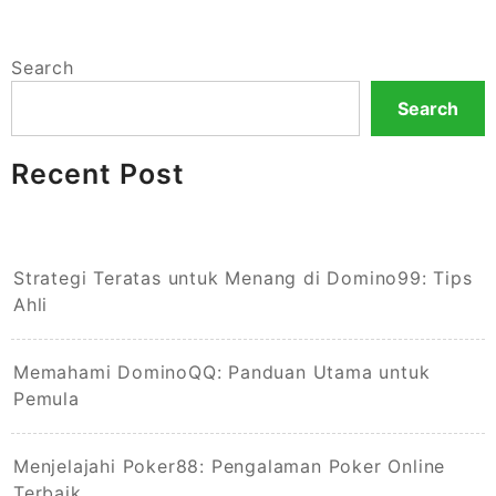
Search
Search
Recent Post
Strategi Teratas untuk Menang di Domino99: Tips
Ahli
Memahami DominoQQ: Panduan Utama untuk
Pemula
Menjelajahi Poker88: Pengalaman Poker Online
Terbaik