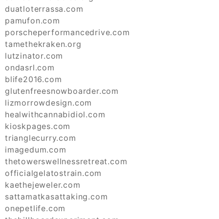
duatloterrassa.com
pamufon.com
porscheperformancedrive.com
tamethekraken.org
lutzinator.com
ondasrl.com
blife2016.com
glutenfreesnowboarder.com
lizmorrowdesign.com
healwithcannabidiol.com
kioskpages.com
trianglecurry.com
imagedum.com
thetowerswellnessretreat.com
officialgelatostrain.com
kaethejeweler.com
sattamatkasattaking.com
onepetlife.com