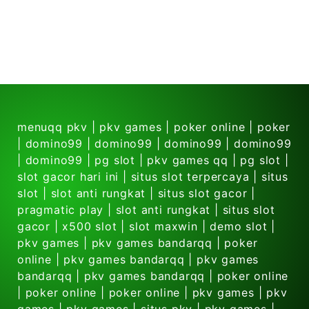
menuqq pkv
|
pkv games
|
poker online
|
poker
|
domino99
|
domino99
|
domino99
|
domino99
|
domino99
|
pg slot
|
pkv games qq
|
pg slot
|
slot gacor hari ini
|
situs slot terpercaya
|
situs
slot
|
slot anti rungkat
|
situs slot gacor
|
pragmatic play
|
slot anti rungkat
|
situs slot
gacor
|
x500 slot
|
slot maxwin
|
demo slot
|
pkv games
|
pkv games bandarqq
|
poker
online
|
pkv games bandarqq
|
pkv games
bandarqq
|
pkv games bandarqq
|
poker online
|
poker online
|
poker online
|
pkv games
|
pkv