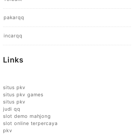
pakarqq
incarqq
Links
situs pkv
situs pkv games
situs pkv
judi qq
slot demo mahjong
slot online terpercaya
pkv