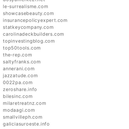
le-surrealisme.com
showcasebeauty.com
insurancepolicyexpert.com
statkeycompany.com
carolinadeckbuilders.com
topinvestingblog.com
top50tools.com
the-rep.com
saltyfranks.com
annerani.com
jazzatude.com
0022pa.com
zeroshare.info
bilesinc.com
milaretreatnz.com
modaagi.com
smallvilleph.com
galiciasuroeste.info