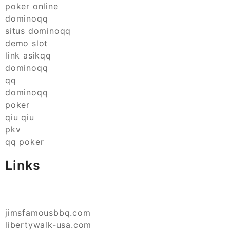
poker online
dominoqq
situs dominoqq
demo slot
link asikqq
dominoqq
qq
dominoqq
poker
qiu qiu
pkv
qq poker
Links
jimsfamousbbq.com
libertywalk-usa.com