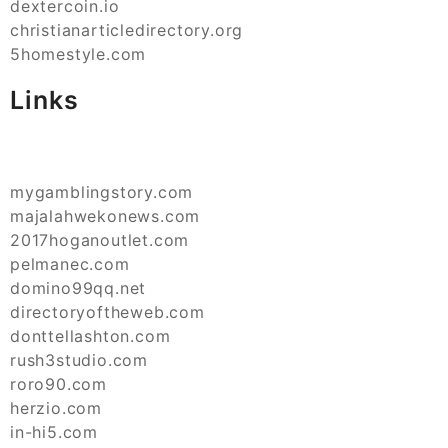
dextercoin.io
christianarticledirectory.org
5homestyle.com
Links
mygamblingstory.com
majalahwekonews.com
2017hoganoutlet.com
pelmanec.com
domino99qq.net
directoryoftheweb.com
donttellashton.com
rush3studio.com
roro90.com
herzio.com
in-hi5.com