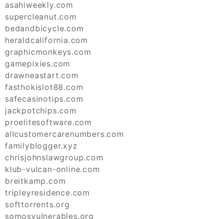
asahiweekly.com
supercleanut.com
bedandbicycle.com
heraldcalifornia.com
graphicmonkeys.com
gamepixies.com
drawneastart.com
fasthokislot88.com
safecasinotips.com
jackpotchips.com
proelitesoftware.com
allcustomercarenumbers.com
familyblogger.xyz
chrisjohnslawgroup.com
klub-vulcan-online.com
breitkamp.com
tripleyresidence.com
softtorrents.org
somosvulnerables.org