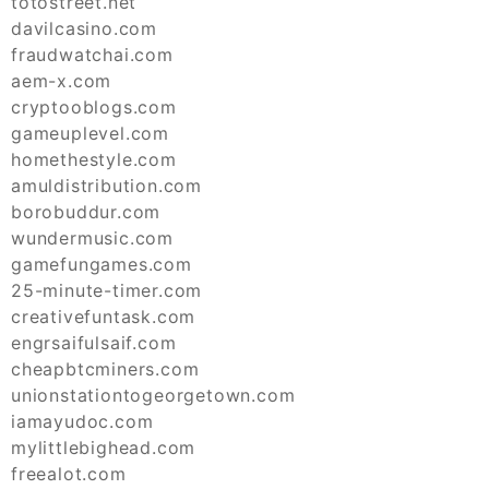
totostreet.net
davilcasino.com
fraudwatchai.com
aem-x.com
cryptooblogs.com
gameuplevel.com
homethestyle.com
amuldistribution.com
borobuddur.com
wundermusic.com
gamefungames.com
25-minute-timer.com
creativefuntask.com
engrsaifulsaif.com
cheapbtcminers.com
unionstationtogeorgetown.com
iamayudoc.com
mylittlebighead.com
freealot.com