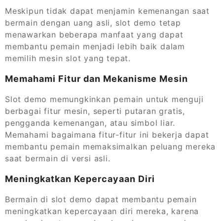
Meskipun tidak dapat menjamin kemenangan saat
bermain dengan uang asli, slot demo tetap
menawarkan beberapa manfaat yang dapat
membantu pemain menjadi lebih baik dalam
memilih mesin slot yang tepat.
Memahami Fitur dan Mekanisme Mesin
Slot demo memungkinkan pemain untuk menguji
berbagai fitur mesin, seperti putaran gratis,
pengganda kemenangan, atau simbol liar.
Memahami bagaimana fitur-fitur ini bekerja dapat
membantu pemain memaksimalkan peluang mereka
saat bermain di versi asli.
Meningkatkan Kepercayaan Diri
Bermain di slot demo dapat membantu pemain
meningkatkan kepercayaan diri mereka, karena