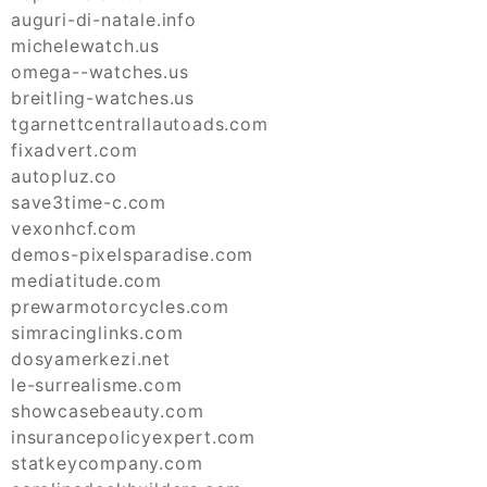
auguri-di-natale.info
michelewatch.us
omega--watches.us
breitling-watches.us
tgarnettcentrallautoads.com
fixadvert.com
autopluz.co
save3time-c.com
vexonhcf.com
demos-pixelsparadise.com
mediatitude.com
prewarmotorcycles.com
simracinglinks.com
dosyamerkezi.net
le-surrealisme.com
showcasebeauty.com
insurancepolicyexpert.com
statkeycompany.com