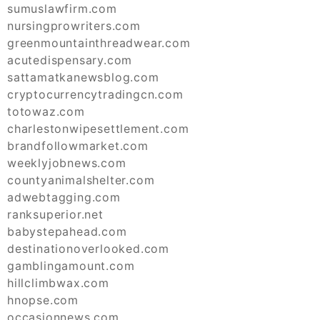
sumuslawfirm.com
nursingprowriters.com
greenmountainthreadwear.com
acutedispensary.com
sattamatkanewsblog.com
cryptocurrencytradingcn.com
totowaz.com
charlestonwipesettlement.com
brandfollowmarket.com
weeklyjobnews.com
countyanimalshelter.com
adwebtagging.com
ranksuperior.net
babystepahead.com
destinationoverlooked.com
gamblingamount.com
hillclimbwax.com
hnopse.com
occasionnews.com