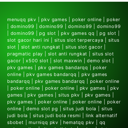
menuqq pkv
|
pkv games
|
poker online
|
poker
|
domino99
|
domino99
|
domino99
|
domino99
|
domino99
|
pg slot
|
pkv games qq
|
pg slot
|
slot gacor hari ini
|
situs slot terpercaya
|
situs
slot
|
slot anti rungkat
|
situs slot gacor
|
pragmatic play
|
slot anti rungkat
|
situs slot
gacor
|
x500 slot
|
slot maxwin
|
demo slot
|
pkv games
|
pkv games bandarqq
|
poker
online
|
pkv games bandarqq
|
pkv games
bandarqq
|
pkv games bandarqq
|
poker online
|
poker online
|
poker online
|
pkv games
|
pkv
games
|
pkv games
|
situs pkv
|
pkv games
|
pkv games
|
poker online
|
poker online
|
poker
online
|
demo slot pg
|
situs judi bola
|
situs
judi bola
|
situs judi bola resmi
|
link alternatif
sbobet
|
murniqq pkv
|
hematqq pkv
|
qq