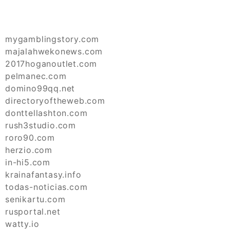
mygamblingstory.com
majalahwekonews.com
2017hoganoutlet.com
pelmanec.com
domino99qq.net
directoryoftheweb.com
donttellashton.com
rush3studio.com
roro90.com
herzio.com
in-hi5.com
krainafantasy.info
todas-noticias.com
senikartu.com
rusportal.net
watty.io