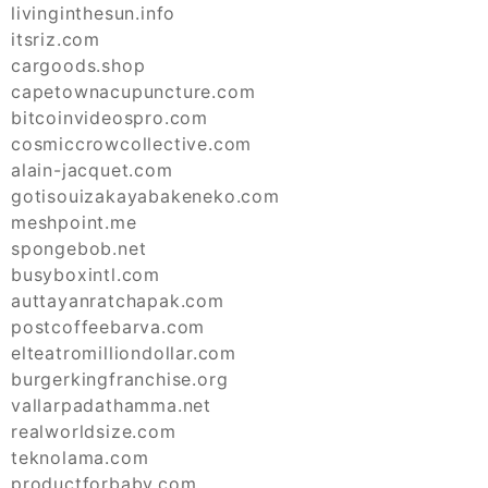
livinginthesun.info
itsriz.com
cargoods.shop
capetownacupuncture.com
bitcoinvideospro.com
cosmiccrowcollective.com
alain-jacquet.com
gotisouizakayabakeneko.com
meshpoint.me
spongebob.net
busyboxintl.com
auttayanratchapak.com
postcoffeebarva.com
elteatromilliondollar.com
burgerkingfranchise.org
vallarpadathamma.net
realworldsize.com
teknolama.com
productforbaby.com