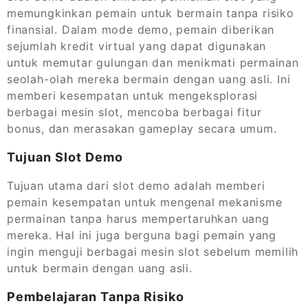
memungkinkan pemain untuk bermain tanpa risiko
finansial. Dalam mode demo, pemain diberikan
sejumlah kredit virtual yang dapat digunakan
untuk memutar gulungan dan menikmati permainan
seolah-olah mereka bermain dengan uang asli. Ini
memberi kesempatan untuk mengeksplorasi
berbagai mesin slot, mencoba berbagai fitur
bonus, dan merasakan gameplay secara umum.
Tujuan Slot Demo
Tujuan utama dari slot demo adalah memberi
pemain kesempatan untuk mengenal mekanisme
permainan tanpa harus mempertaruhkan uang
mereka. Hal ini juga berguna bagi pemain yang
ingin menguji berbagai mesin slot sebelum memilih
untuk bermain dengan uang asli.
Pembelajaran Tanpa Risiko