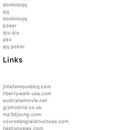
dominoqq
qq
dominoqq
poker
qiu qiu
pkv
qq poker
Links
jimsfamousbbq.com
libertywalk-usa.com
australiamovie.net
gizmobird.co.uk
mp3djsong.com
coursdanglaistoulouse.com
neptunuslex.com