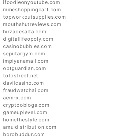
ifoodieonyoutube.com
mineshoppingcart.com
topworkoutsupplies.com
mouthshutreviews.com
hirzadesalta.com
digitallifeopoly.com
casinobubbles.com
seputargym.com
impiyanamall.com
optguardian.com
totostreet.net
davilcasino.com
fraudwatchai.com
aem-x.com
cryptooblogs.com
gameuplevel.com
homethestyle.com
amuldistribution.com
borobuddur.com