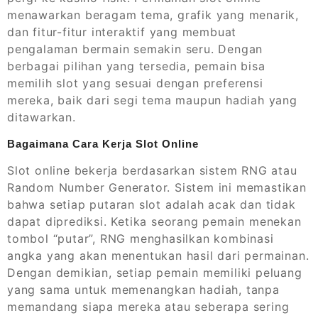
menawarkan beragam tema, grafik yang menarik,
dan fitur-fitur interaktif yang membuat
pengalaman bermain semakin seru. Dengan
berbagai pilihan yang tersedia, pemain bisa
memilih slot yang sesuai dengan preferensi
mereka, baik dari segi tema maupun hadiah yang
ditawarkan.
Bagaimana Cara Kerja Slot Online
Slot online bekerja berdasarkan sistem RNG atau
Random Number Generator. Sistem ini memastikan
bahwa setiap putaran slot adalah acak dan tidak
dapat diprediksi. Ketika seorang pemain menekan
tombol “putar”, RNG menghasilkan kombinasi
angka yang akan menentukan hasil dari permainan.
Dengan demikian, setiap pemain memiliki peluang
yang sama untuk memenangkan hadiah, tanpa
memandang siapa mereka atau seberapa sering