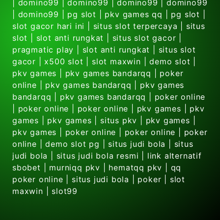
|
domino99
|
domino99
|
domino99
|
domino99
|
domino99
|
pg slot
|
pkv games qq
|
pg slot
|
slot gacor hari ini
|
situs slot terpercaya
|
situs
slot
|
slot anti rungkat
|
situs slot gacor
|
pragmatic play
|
slot anti rungkat
|
situs slot
gacor
|
x500 slot
|
slot maxwin
|
demo slot
|
pkv games
|
pkv games bandarqq
|
poker
online
|
pkv games bandarqq
|
pkv games
bandarqq
|
pkv games bandarqq
|
poker online
|
poker online
|
poker online
|
pkv games
|
pkv
games
|
pkv games
|
situs pkv
|
pkv games
|
pkv games
|
poker online
|
poker online
|
poker
online
|
demo slot pg
|
situs judi bola
|
situs
judi bola
|
situs judi bola resmi
|
link alternatif
sbobet
|
murniqq pkv
|
hematqq pkv
|
qq
poker online
|
situs judi bola
|
poker
|
slot
maxwin
|
slot99