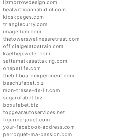
lizmorrowdesign.com
healwithcannabidiol.com
kioskpages.com
trianglecurry.com
imagedum.com
thetowerswellnessretreat.com
officialgelatostrain.com
kaethejeweler.com
sattamatkasattaking.com
onepetlife.com
thebillboardexperiment.com
beachufabet.biz
mon-tresse-de-lit.com
sugarufabet.biz
boxufabet.biz
topgearautoservices.net
figurine-jouet.com
your-facebook-address.com
perroquet-ma-passion.com