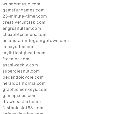
wundermusic.com
gamefungames.com
25-minute-timer.com
creativefuntask.com
engrsaifulsaif.com
cheapbtcminers.com
unionstationtogeorgetown.com
iamayudoc.com
mylittlebighead.com
freealot.com
asahiweekly.com
supercleanut.com
bedandbicycle.com
heraldcalifornia.com
graphicmonkeys.com
gamepixies.com
drawneastart.com
fasthokislot88.com
safecasinotips.com