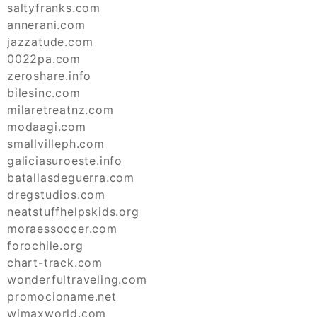
saltyfranks.com
annerani.com
jazzatude.com
0022pa.com
zeroshare.info
bilesinc.com
milaretreatnz.com
modaagi.com
smallvilleph.com
galiciasuroeste.info
batallasdeguerra.com
dregstudios.com
neatstuffhelpskids.org
moraessoccer.com
forochile.org
chart-track.com
wonderfultraveling.com
promocioname.net
wimaxworld.com