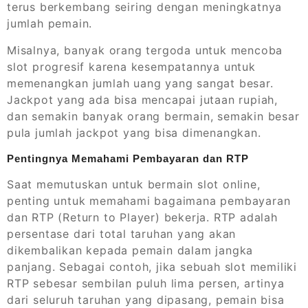
terus berkembang seiring dengan meningkatnya
jumlah pemain.
Misalnya, banyak orang tergoda untuk mencoba
slot progresif karena kesempatannya untuk
memenangkan jumlah uang yang sangat besar.
Jackpot yang ada bisa mencapai jutaan rupiah,
dan semakin banyak orang bermain, semakin besar
pula jumlah jackpot yang bisa dimenangkan.
Pentingnya Memahami Pembayaran dan RTP
Saat memutuskan untuk bermain slot online,
penting untuk memahami bagaimana pembayaran
dan RTP (Return to Player) bekerja. RTP adalah
persentase dari total taruhan yang akan
dikembalikan kepada pemain dalam jangka
panjang. Sebagai contoh, jika sebuah slot memiliki
RTP sebesar sembilan puluh lima persen, artinya
dari seluruh taruhan yang dipasang, pemain bisa