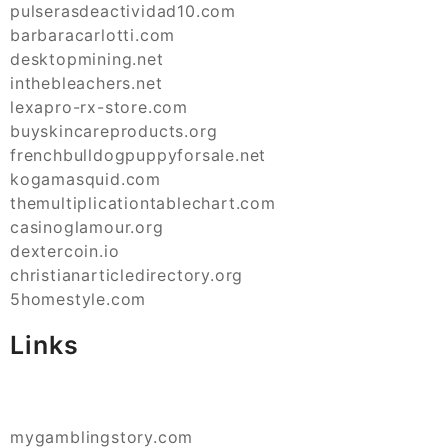
pulserasdeactividad10.com
barbaracarlotti.com
desktopmining.net
inthebleachers.net
lexapro-rx-store.com
buyskincareproducts.org
frenchbulldogpuppyforsale.net
kogamasquid.com
themultiplicationtablechart.com
casinoglamour.org
dextercoin.io
christianarticledirectory.org
5homestyle.com
Links
mygamblingstory.com