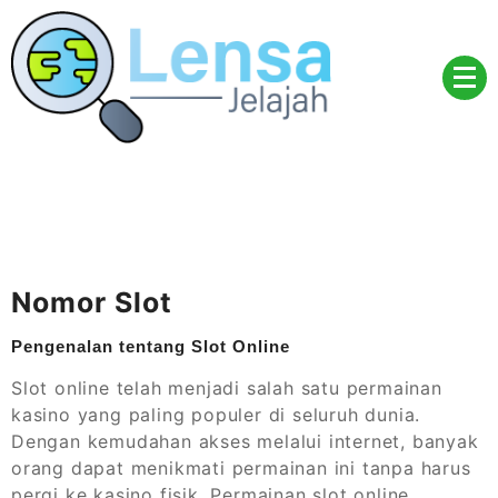
Skip
to
content
Nikmati deposit pulsa DANA dan mainkan slot onlin
Slot Online Gacor di Situs
gacor dengan peluang menang besar di situs slot
Slot Terbaik dengan
terbaik.
Deposit Pulsa DANA
Nomor Slot
Pengenalan tentang Slot Online
Slot online telah menjadi salah satu permainan
kasino yang paling populer di seluruh dunia.
Dengan kemudahan akses melalui internet, banyak
orang dapat menikmati permainan ini tanpa harus
pergi ke kasino fisik. Permainan slot online