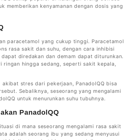
uk memberikan kenyamanan dengan dosis yang
Q
n paracetamol yang cukup tinggi. Paracetamol
 rasa sakit dan suhu, dengan cara inhibisi
it dapat diredakan dan demam dapat diturunkan.
ringan hingga sedang, seperti sakit kepala,
 akibat stres dari pekerjaan, PanadolQQ bisa
ersebut. Sebaliknya, seseorang yang mengalami
dolQQ untuk menurunkan suhu tubuhnya.
nakan PanadolQQ
tuasi di mana seseorang mengalami rasa sakit
yata adalah seorang ibu yang sedang menyusui