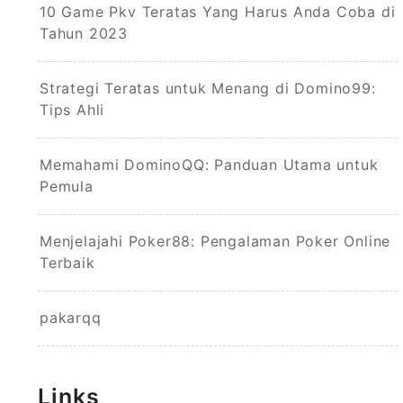
10 Game Pkv Teratas Yang Harus Anda Coba di
Tahun 2023
Strategi Teratas untuk Menang di Domino99:
Tips Ahli
Memahami DominoQQ: Panduan Utama untuk
Pemula
Menjelajahi Poker88: Pengalaman Poker Online
Terbaik
pakarqq
Links