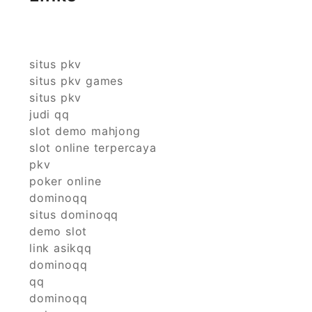
situs pkv
situs pkv games
situs pkv
judi qq
slot demo mahjong
slot online terpercaya
pkv
poker online
dominoqq
situs dominoqq
demo slot
link asikqq
dominoqq
qq
dominoqq