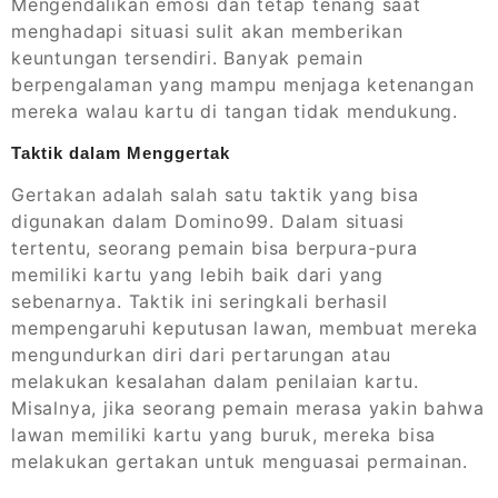
Mengendalikan emosi dan tetap tenang saat
menghadapi situasi sulit akan memberikan
keuntungan tersendiri. Banyak pemain
berpengalaman yang mampu menjaga ketenangan
mereka walau kartu di tangan tidak mendukung.
Taktik dalam Menggertak
Gertakan adalah salah satu taktik yang bisa
digunakan dalam Domino99. Dalam situasi
tertentu, seorang pemain bisa berpura-pura
memiliki kartu yang lebih baik dari yang
sebenarnya. Taktik ini seringkali berhasil
mempengaruhi keputusan lawan, membuat mereka
mengundurkan diri dari pertarungan atau
melakukan kesalahan dalam penilaian kartu.
Misalnya, jika seorang pemain merasa yakin bahwa
lawan memiliki kartu yang buruk, mereka bisa
melakukan gertakan untuk menguasai permainan.