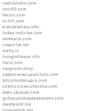
rush3studio.com
roro90.com
herzio.com
in-hi5.com
krainafantasy.info
todas-noticias.com
senikartu.com
rusportal.net
watty.io
livinginthesun.info
itsriz.com
cargoods.shop
capetownacupuncture.com
bitcoinvideospro.com
cosmiccrowcollective.com
alain-jacquet.com
gotisouizakayabakeneko.com
meshpoint.me
spongebob.net