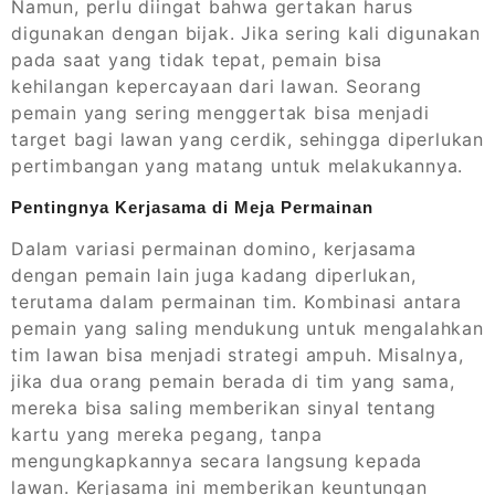
Namun, perlu diingat bahwa gertakan harus
digunakan dengan bijak. Jika sering kali digunakan
pada saat yang tidak tepat, pemain bisa
kehilangan kepercayaan dari lawan. Seorang
pemain yang sering menggertak bisa menjadi
target bagi lawan yang cerdik, sehingga diperlukan
pertimbangan yang matang untuk melakukannya.
Pentingnya Kerjasama di Meja Permainan
Dalam variasi permainan domino, kerjasama
dengan pemain lain juga kadang diperlukan,
terutama dalam permainan tim. Kombinasi antara
pemain yang saling mendukung untuk mengalahkan
tim lawan bisa menjadi strategi ampuh. Misalnya,
jika dua orang pemain berada di tim yang sama,
mereka bisa saling memberikan sinyal tentang
kartu yang mereka pegang, tanpa
mengungkapkannya secara langsung kepada
lawan. Kerjasama ini memberikan keuntungan