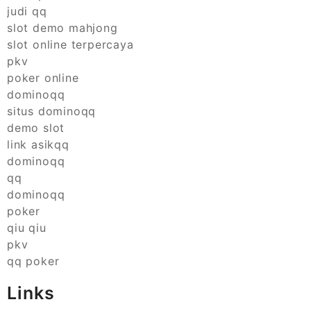
judi qq
slot demo mahjong
slot online terpercaya
pkv
poker online
dominoqq
situs dominoqq
demo slot
link asikqq
dominoqq
qq
dominoqq
poker
qiu qiu
pkv
qq poker
Links