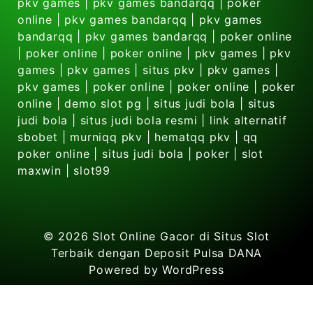
pkv games
|
pkv games bandarqq
|
poker
online
|
pkv games bandarqq
|
pkv games
bandarqq
|
pkv games bandarqq
|
poker online
|
poker online
|
poker online
|
pkv games
|
pkv
games
|
pkv games
|
situs pkv
|
pkv games
|
pkv games
|
poker online
|
poker online
|
poker
online
|
demo slot pg
|
situs judi bola
|
situs
judi bola
|
situs judi bola resmi
|
link alternatif
sbobet
|
murniqq pkv
|
hematqq pkv
|
qq
poker online
|
situs judi bola
|
poker
|
slot
maxwin
|
slot99
© 2026
Slot Online Gacor di Situs Slot
Terbaik dengan Deposit Pulsa DANA
Powered by WordPress