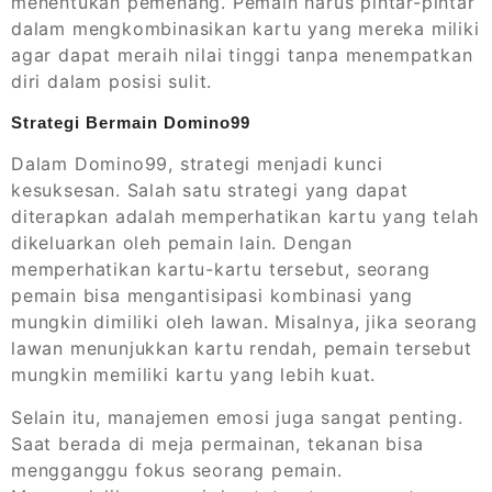
menentukan pemenang. Pemain harus pintar-pintar
dalam mengkombinasikan kartu yang mereka miliki
agar dapat meraih nilai tinggi tanpa menempatkan
diri dalam posisi sulit.
Strategi Bermain Domino99
Dalam Domino99, strategi menjadi kunci
kesuksesan. Salah satu strategi yang dapat
diterapkan adalah memperhatikan kartu yang telah
dikeluarkan oleh pemain lain. Dengan
memperhatikan kartu-kartu tersebut, seorang
pemain bisa mengantisipasi kombinasi yang
mungkin dimiliki oleh lawan. Misalnya, jika seorang
lawan menunjukkan kartu rendah, pemain tersebut
mungkin memiliki kartu yang lebih kuat.
Selain itu, manajemen emosi juga sangat penting.
Saat berada di meja permainan, tekanan bisa
mengganggu fokus seorang pemain.