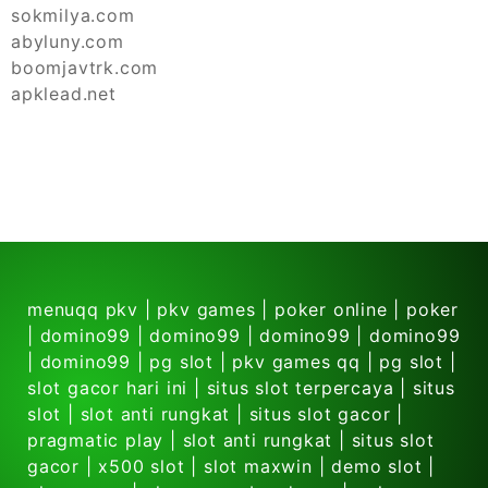
sokmilya.com
abyluny.com
boomjavtrk.com
apklead.net
menuqq pkv
|
pkv games
|
poker online
|
poker
|
domino99
|
domino99
|
domino99
|
domino99
|
domino99
|
pg slot
|
pkv games qq
|
pg slot
|
slot gacor hari ini
|
situs slot terpercaya
|
situs
slot
|
slot anti rungkat
|
situs slot gacor
|
pragmatic play
|
slot anti rungkat
|
situs slot
gacor
|
x500 slot
|
slot maxwin
|
demo slot
|