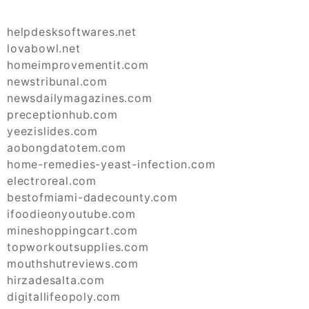
helpdesksoftwares.net
lovabowl.net
homeimprovementit.com
newstribunal.com
newsdailymagazines.com
preceptionhub.com
yeezislides.com
aobongdatotem.com
home-remedies-yeast-infection.com
electroreal.com
bestofmiami-dadecounty.com
ifoodieonyoutube.com
mineshoppingcart.com
topworkoutsupplies.com
mouthshutreviews.com
hirzadesalta.com
digitallifeopoly.com