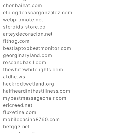
chonbaihat.com
elblogdeoscargonzalez.com
webpromote.net
steroids-store.co
arteydecoracion.net
fithog.com
bestlaptopbestmonitor.com
georginaryland.com
roseandbasil.com
thewhitewhitelights.com
atdhe.ws
heckrodtwetland.org
halfheardinthestillness.com
mybestmassagechair.com
ericreed.net
fluxetine.com
mobilecasino8760.com
betqq3.net