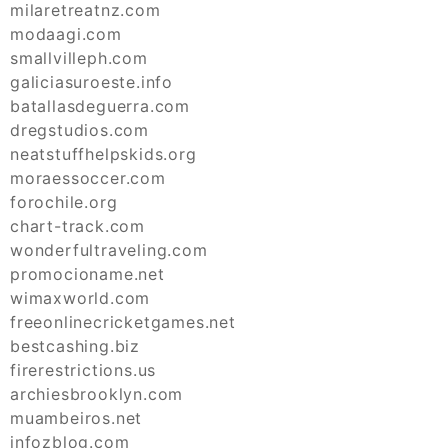
milaretreatnz.com
modaagi.com
smallvilleph.com
galiciasuroeste.info
batallasdeguerra.com
dregstudios.com
neatstuffhelpskids.org
moraessoccer.com
forochile.org
chart-track.com
wonderfultraveling.com
promocioname.net
wimaxworld.com
freeonlinecricketgames.net
bestcashing.biz
firerestrictions.us
archiesbrooklyn.com
muambeiros.net
infozblog.com