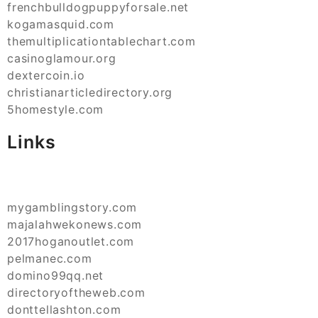
frenchbulldogpuppyforsale.net
kogamasquid.com
themultiplicationtablechart.com
casinoglamour.org
dextercoin.io
christianarticledirectory.org
5homestyle.com
Links
mygamblingstory.com
majalahwekonews.com
2017hoganoutlet.com
pelmanec.com
domino99qq.net
directoryoftheweb.com
donttellashton.com