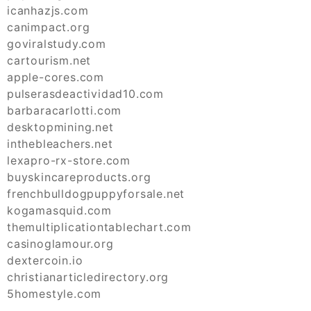
icanhazjs.com
canimpact.org
goviralstudy.com
cartourism.net
apple-cores.com
pulserasdeactividad10.com
barbaracarlotti.com
desktopmining.net
inthebleachers.net
lexapro-rx-store.com
buyskincareproducts.org
frenchbulldogpuppyforsale.net
kogamasquid.com
themultiplicationtablechart.com
casinoglamour.org
dextercoin.io
christianarticledirectory.org
5homestyle.com