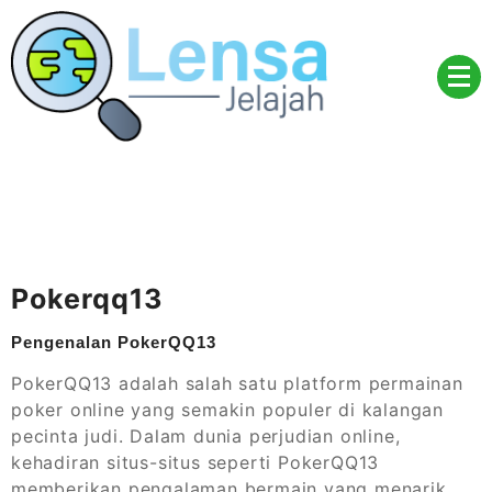
Skip
to
content
Nikmati deposit pulsa DANA dan mainkan slot onlin
Slot Online Gacor di Situs
gacor dengan peluang menang besar di situs slot
Slot Terbaik dengan
terbaik.
Deposit Pulsa DANA
Pokerqq13
Pengenalan PokerQQ13
PokerQQ13 adalah salah satu platform permainan
poker online yang semakin populer di kalangan
pecinta judi. Dalam dunia perjudian online,
kehadiran situs-situs seperti PokerQQ13
memberikan pengalaman bermain yang menarik