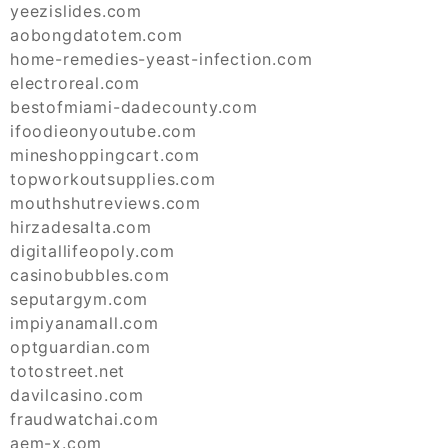
yeezislides.com
aobongdatotem.com
home-remedies-yeast-infection.com
electroreal.com
bestofmiami-dadecounty.com
ifoodieonyoutube.com
mineshoppingcart.com
topworkoutsupplies.com
mouthshutreviews.com
hirzadesalta.com
digitallifeopoly.com
casinobubbles.com
seputargym.com
impiyanamall.com
optguardian.com
totostreet.net
davilcasino.com
fraudwatchai.com
aem-x.com