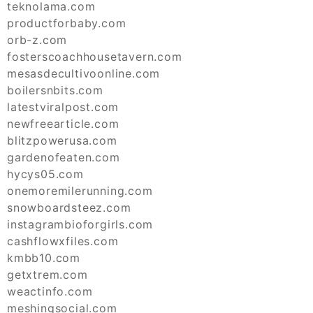
teknolama.com
productforbaby.com
orb-z.com
fosterscoachhousetavern.com
mesasdecultivoonline.com
boilersnbits.com
latestviralpost.com
newfreearticle.com
blitzpowerusa.com
gardenofeaten.com
hycys05.com
onemoremilerunning.com
snowboardsteez.com
instagrambioforgirls.com
cashflowxfiles.com
kmbb10.com
getxtrem.com
weactinfo.com
meshingsocial.com