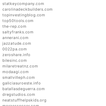
statkeycompany.com
carolinadeckbuilders.com
topinvestingblog.com
top50tools.com
the-rep.com
saltyfranks.com
annerani.com
jazzatude.com
0022pa.com
zeroshare.info
bilesinc.com
milaretreatnz.com
modaagi.com
smallvilleph.com
galiciasuroeste.info
batallasdeguerra.com
dregstudios.com
neatstuffhelpskids.org
moraessoccer.com