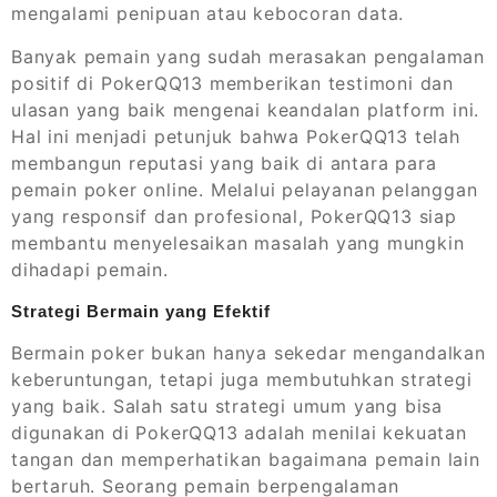
mengalami penipuan atau kebocoran data.
Banyak pemain yang sudah merasakan pengalaman
positif di PokerQQ13 memberikan testimoni dan
ulasan yang baik mengenai keandalan platform ini.
Hal ini menjadi petunjuk bahwa PokerQQ13 telah
membangun reputasi yang baik di antara para
pemain poker online. Melalui pelayanan pelanggan
yang responsif dan profesional, PokerQQ13 siap
membantu menyelesaikan masalah yang mungkin
dihadapi pemain.
Strategi Bermain yang Efektif
Bermain poker bukan hanya sekedar mengandalkan
keberuntungan, tetapi juga membutuhkan strategi
yang baik. Salah satu strategi umum yang bisa
digunakan di PokerQQ13 adalah menilai kekuatan
tangan dan memperhatikan bagaimana pemain lain
bertaruh. Seorang pemain berpengalaman