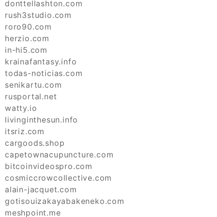
donttellashton.com
rush3studio.com
roro90.com
herzio.com
in-hi5.com
krainafantasy.info
todas-noticias.com
senikartu.com
rusportal.net
watty.io
livinginthesun.info
itsriz.com
cargoods.shop
capetownacupuncture.com
bitcoinvideospro.com
cosmiccrowcollective.com
alain-jacquet.com
gotisouizakayabakeneko.com
meshpoint.me