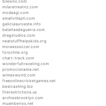
bilesinc.com
milaretreatnz.com
modaagi.com
smallvilleph.com
galiciasuroeste.info
batallasdeguerra.com
dregstudios.com
neatstuffhelpskids.org
moraessoccer.com
forochile.org
chart-track.com
wonderfultraveling.com
promocioname.net
wimaxworld.com
freeonlinecricketgames.net
bestcashing.biz
firerestrictions.us
archiesbrooklyn.com
muambeiros.net