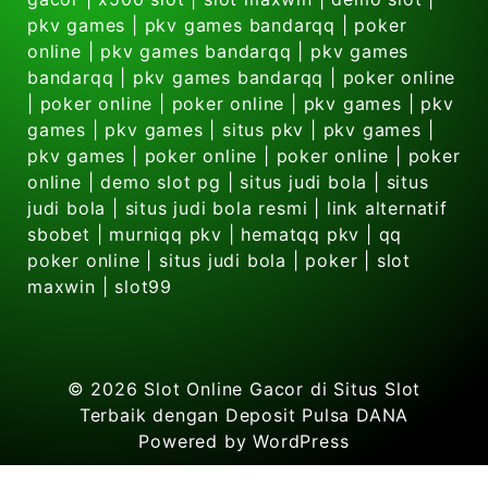
pkv games
|
pkv games bandarqq
|
poker
online
|
pkv games bandarqq
|
pkv games
bandarqq
|
pkv games bandarqq
|
poker online
|
poker online
|
poker online
|
pkv games
|
pkv
games
|
pkv games
|
situs pkv
|
pkv games
|
pkv games
|
poker online
|
poker online
|
poker
online
|
demo slot pg
|
situs judi bola
|
situs
judi bola
|
situs judi bola resmi
|
link alternatif
sbobet
|
murniqq pkv
|
hematqq pkv
|
qq
poker online
|
situs judi bola
|
poker
|
slot
maxwin
|
slot99
© 2026
Slot Online Gacor di Situs Slot
Terbaik dengan Deposit Pulsa DANA
Powered by WordPress