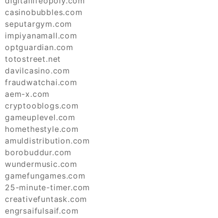
digitallifeopoly.com
casinobubbles.com
seputargym.com
impiyanamall.com
optguardian.com
totostreet.net
davilcasino.com
fraudwatchai.com
aem-x.com
cryptooblogs.com
gameuplevel.com
homethestyle.com
amuldistribution.com
borobuddur.com
wundermusic.com
gamefungames.com
25-minute-timer.com
creativefuntask.com
engrsaifulsaif.com