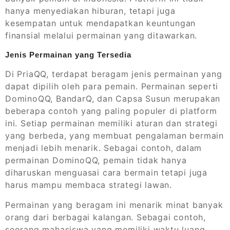
hanya menyediakan hiburan, tetapi juga
kesempatan untuk mendapatkan keuntungan
finansial melalui permainan yang ditawarkan.
Jenis Permainan yang Tersedia
Di PriaQQ, terdapat beragam jenis permainan yang
dapat dipilih oleh para pemain. Permainan seperti
DominoQQ, BandarQ, dan Capsa Susun merupakan
beberapa contoh yang paling populer di platform
ini. Setiap permainan memiliki aturan dan strategi
yang berbeda, yang membuat pengalaman bermain
menjadi lebih menarik. Sebagai contoh, dalam
permainan DominoQQ, pemain tidak hanya
diharuskan menguasai cara bermain tetapi juga
harus mampu membaca strategi lawan.
Permainan yang beragam ini menarik minat banyak
orang dari berbagai kalangan. Sebagai contoh,
seorang mahasiswa yang memiliki waktu luang