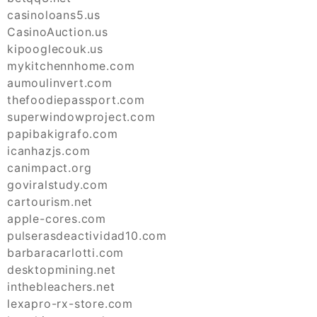
casinoloans5.us
CasinoAuction.us
kipooglecouk.us
mykitchennhome.com
aumoulinvert.com
thefoodiepassport.com
superwindowproject.com
papibakigrafo.com
icanhazjs.com
canimpact.org
goviralstudy.com
cartourism.net
apple-cores.com
pulserasdeactividad10.com
barbaracarlotti.com
desktopmining.net
inthebleachers.net
lexapro-rx-store.com