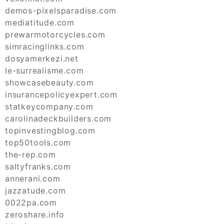
demos-pixelsparadise.com
mediatitude.com
prewarmotorcycles.com
simracinglinks.com
dosyamerkezi.net
le-surrealisme.com
showcasebeauty.com
insurancepolicyexpert.com
statkeycompany.com
carolinadeckbuilders.com
topinvestingblog.com
top50tools.com
the-rep.com
saltyfranks.com
annerani.com
jazzatude.com
0022pa.com
zeroshare.info