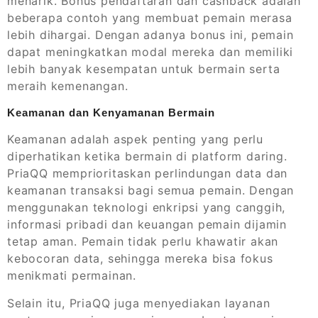
menarik. Bonus pendaftaran dan cashback adalah
beberapa contoh yang membuat pemain merasa
lebih dihargai. Dengan adanya bonus ini, pemain
dapat meningkatkan modal mereka dan memiliki
lebih banyak kesempatan untuk bermain serta
meraih kemenangan.
Keamanan dan Kenyamanan Bermain
Keamanan adalah aspek penting yang perlu
diperhatikan ketika bermain di platform daring.
PriaQQ memprioritaskan perlindungan data dan
keamanan transaksi bagi semua pemain. Dengan
menggunakan teknologi enkripsi yang canggih,
informasi pribadi dan keuangan pemain dijamin
tetap aman. Pemain tidak perlu khawatir akan
kebocoran data, sehingga mereka bisa fokus
menikmati permainan.
Selain itu, PriaQQ juga menyediakan layanan