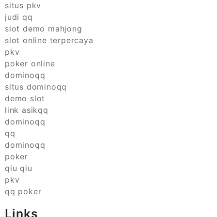
situs pkv
judi qq
slot demo mahjong
slot online terpercaya
pkv
poker online
dominoqq
situs dominoqq
demo slot
link asikqq
dominoqq
qq
dominoqq
poker
qiu qiu
pkv
qq poker
Links