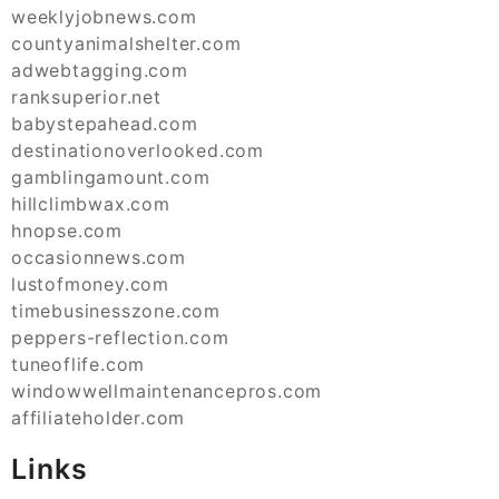
weeklyjobnews.com
countyanimalshelter.com
adwebtagging.com
ranksuperior.net
babystepahead.com
destinationoverlooked.com
gamblingamount.com
hillclimbwax.com
hnopse.com
occasionnews.com
lustofmoney.com
timebusinesszone.com
peppers-reflection.com
tuneoflife.com
windowwellmaintenancepros.com
affiliateholder.com
Links