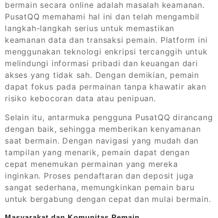
bermain secara online adalah masalah keamanan.
PusatQQ memahami hal ini dan telah mengambil
langkah-langkah serius untuk memastikan
keamanan data dan transaksi pemain. Platform ini
menggunakan teknologi enkripsi tercanggih untuk
melindungi informasi pribadi dan keuangan dari
akses yang tidak sah. Dengan demikian, pemain
dapat fokus pada permainan tanpa khawatir akan
risiko kebocoran data atau penipuan.
Selain itu, antarmuka pengguna PusatQQ dirancang
dengan baik, sehingga memberikan kenyamanan
saat bermain. Dengan navigasi yang mudah dan
tampilan yang menarik, pemain dapat dengan
cepat menemukan permainan yang mereka
inginkan. Proses pendaftaran dan deposit juga
sangat sederhana, memungkinkan pemain baru
untuk bergabung dengan cepat dan mulai bermain.
Masyarakat dan Komunitas Pemain