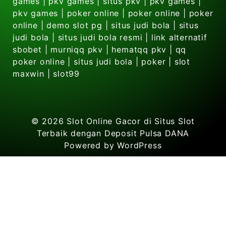
games
|
pkv games
|
situs pkv
|
pkv games
|
pkv games
|
poker online
|
poker online
|
poker
online
|
demo slot pg
|
situs judi bola
|
situs
judi bola
|
situs judi bola resmi
|
link alternatif
sbobet
|
murniqq pkv
|
hematqq pkv
|
qq
poker online
|
situs judi bola
|
poker
|
slot
maxwin
|
slot99
© 2026
Slot Online Gacor di Situs Slot
Terbaik dengan Deposit Pulsa DANA
Powered by WordPress