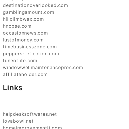
destinationoverlooked.com
gamblingamount.com
hillclimbwax.com
hnopse.com
occasionnews.com
lustofmoney.com
timebusinesszone.com
peppers-reflection.com
tuneoflife.com
windowwellmaintenancepros.com
affiliateholder.com
Links
helpdesksoftwares.net
lovabowl.net
homeimprovementit.com