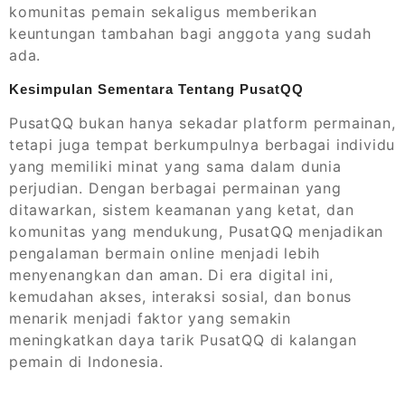
komunitas pemain sekaligus memberikan
keuntungan tambahan bagi anggota yang sudah
ada.
Kesimpulan Sementara Tentang PusatQQ
PusatQQ bukan hanya sekadar platform permainan,
tetapi juga tempat berkumpulnya berbagai individu
yang memiliki minat yang sama dalam dunia
perjudian. Dengan berbagai permainan yang
ditawarkan, sistem keamanan yang ketat, dan
komunitas yang mendukung, PusatQQ menjadikan
pengalaman bermain online menjadi lebih
menyenangkan dan aman. Di era digital ini,
kemudahan akses, interaksi sosial, dan bonus
menarik menjadi faktor yang semakin
meningkatkan daya tarik PusatQQ di kalangan
pemain di Indonesia.