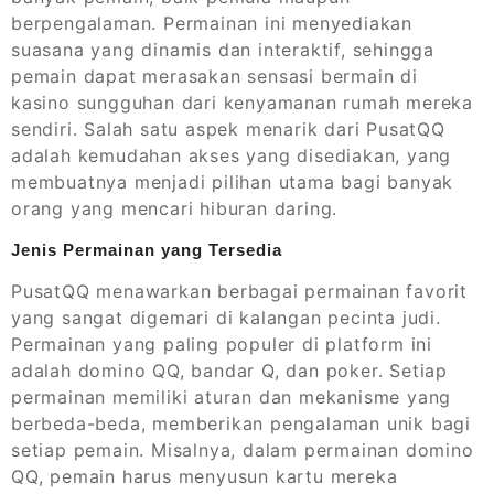
berpengalaman. Permainan ini menyediakan
suasana yang dinamis dan interaktif, sehingga
pemain dapat merasakan sensasi bermain di
kasino sungguhan dari kenyamanan rumah mereka
sendiri. Salah satu aspek menarik dari PusatQQ
adalah kemudahan akses yang disediakan, yang
membuatnya menjadi pilihan utama bagi banyak
orang yang mencari hiburan daring.
Jenis Permainan yang Tersedia
PusatQQ menawarkan berbagai permainan favorit
yang sangat digemari di kalangan pecinta judi.
Permainan yang paling populer di platform ini
adalah domino QQ, bandar Q, dan poker. Setiap
permainan memiliki aturan dan mekanisme yang
berbeda-beda, memberikan pengalaman unik bagi
setiap pemain. Misalnya, dalam permainan domino
QQ, pemain harus menyusun kartu mereka