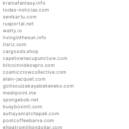
krainafantasy.info
todas-noticias.com
senikartu.com
rusportal.net
watty.io
livinginthesun.info
itsriz.com
cargoods.shop
capetownacupuncture.com
bitcoinvideospro.com
cosmiccrowcollective.com
alain-jacquet.com
gotisouizakayabakeneko.com
meshpoint.me
spongebob.net
busyboxintl.com
auttayanratchapak.com
postcoffeebarva.com
elteatromilliondollar.com