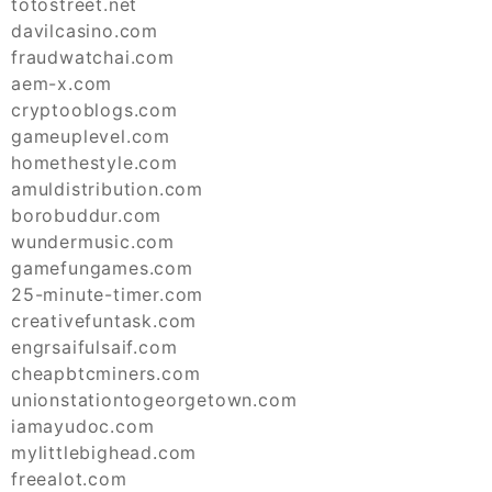
totostreet.net
davilcasino.com
fraudwatchai.com
aem-x.com
cryptooblogs.com
gameuplevel.com
homethestyle.com
amuldistribution.com
borobuddur.com
wundermusic.com
gamefungames.com
25-minute-timer.com
creativefuntask.com
engrsaifulsaif.com
cheapbtcminers.com
unionstationtogeorgetown.com
iamayudoc.com
mylittlebighead.com
freealot.com