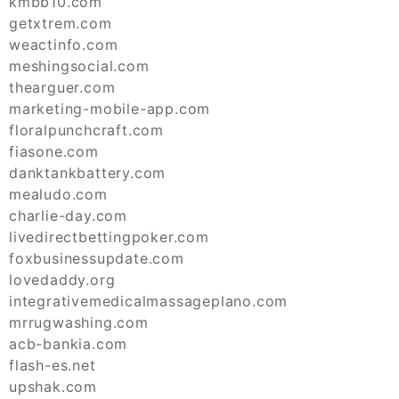
kmbb10.com
getxtrem.com
weactinfo.com
meshingsocial.com
thearguer.com
marketing-mobile-app.com
floralpunchcraft.com
fiasone.com
danktankbattery.com
mealudo.com
charlie-day.com
livedirectbettingpoker.com
foxbusinessupdate.com
lovedaddy.org
integrativemedicalmassageplano.com
mrrugwashing.com
acb-bankia.com
flash-es.net
upshak.com