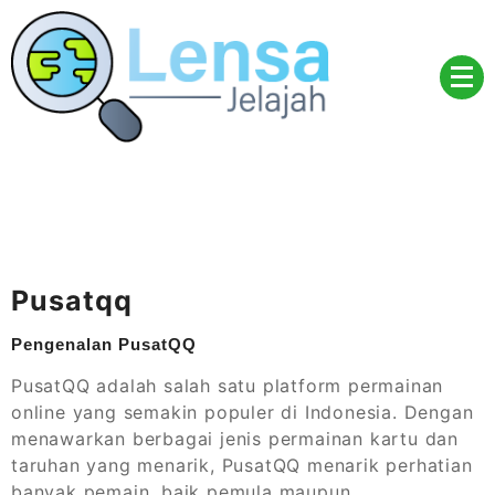
Skip
to
content
Nikmati deposit pulsa DANA dan mainkan slot onlin
Slot Online Gacor di Situs
gacor dengan peluang menang besar di situs slot
Slot Terbaik dengan
terbaik.
Deposit Pulsa DANA
Pusatqq
Pengenalan PusatQQ
PusatQQ adalah salah satu platform permainan
online yang semakin populer di Indonesia. Dengan
menawarkan berbagai jenis permainan kartu dan
taruhan yang menarik, PusatQQ menarik perhatian
banyak pemain, baik pemula maupun