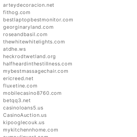
arteydecoracion.net
fithog.com
bestlaptopbestmonitor.com
georginaryland.com
roseandbasil.com
thewhitewhitelights.com
atdhe.ws
heckrodtwetland.org
halfheardinthestillness.com
mybestmassagechair.com
ericreed.net
fluxetine.com
mobilecasino8760.com
betqq3.net
casinoloans5.us
CasinoAuction.us
kipooglecouk.us
mykitchennhome.com