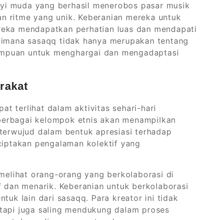
nyi muda yang berhasil menerobos pasar musik
an ritme yang unik. Keberanian mereka untuk
eka mendapatkan perhatian luas dan mendapati
aimana sasaqq tidak hanya merupakan tentang
mampuan untuk menghargai dan mengadaptasi
rakat
at terlihat dalam aktivitas sehari-hari
 berbagai kelompok etnis akan menampilkan
q terwujud dalam bentuk apresiasi terhadap
ciptakan pengalaman kolektif yang
i melihat orang-orang yang berkolaborasi di
 dan menarik. Keberanian untuk berkolaborasi
uk lain dari sasaqq. Para kreator ini tidak
tapi juga saling mendukung dalam proses