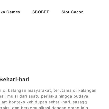
Pkv Games
SBOBET
Slot Gacor
 terbaik.
osit Pulsa DANA
Sehari-hari
r di kalangan masyarakat, terutama di kalangan
hal, mulai dari suatu perilaku hingga budaya
alam konteks kehidupan sehari-hari, sasaqq
eraksi dan berkomunikasi dengan orang lain.