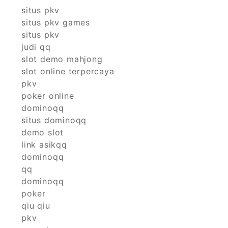
situs pkv
situs pkv games
situs pkv
judi qq
slot demo mahjong
slot online terpercaya
pkv
poker online
dominoqq
situs dominoqq
demo slot
link asikqq
dominoqq
qq
dominoqq
poker
qiu qiu
pkv