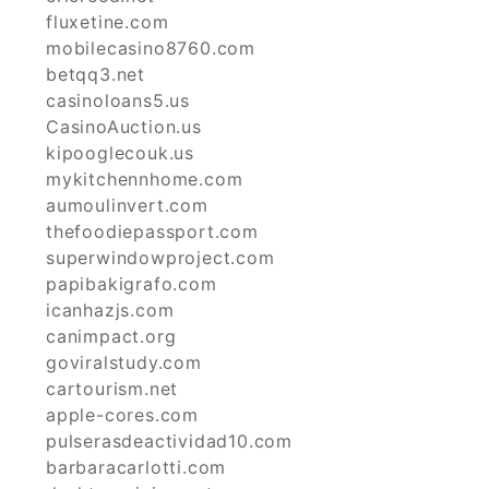
fluxetine.com
mobilecasino8760.com
betqq3.net
casinoloans5.us
CasinoAuction.us
kipooglecouk.us
mykitchennhome.com
aumoulinvert.com
thefoodiepassport.com
superwindowproject.com
papibakigrafo.com
icanhazjs.com
canimpact.org
goviralstudy.com
cartourism.net
apple-cores.com
pulserasdeactividad10.com
barbaracarlotti.com