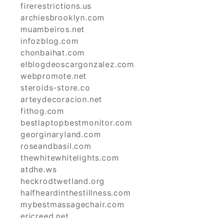
firerestrictions.us
archiesbrooklyn.com
muambeiros.net
infozblog.com
chonbaihat.com
elblogdeoscargonzalez.com
webpromote.net
steroids-store.co
arteydecoracion.net
fithog.com
bestlaptopbestmonitor.com
georginaryland.com
roseandbasil.com
thewhitewhitelights.com
atdhe.ws
heckrodtwetland.org
halfheardinthestillness.com
mybestmassagechair.com
ericreed.net