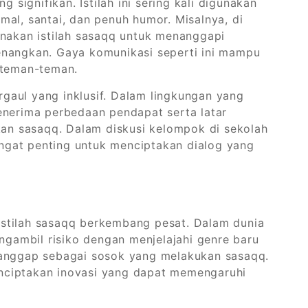
signifikan. Istilah ini sering kali digunakan
al, santai, dan penuh humor. Misalnya, di
nakan istilah sasaqq untuk menanggapi
nangkan. Gaya komunikasi seperti ini mampu
 teman-teman.
rgaul yang inklusif. Dalam lingkungan yang
nerima perbedaan pendapat serta latar
kan sasaqq. Dalam diskusi kelompok di sekolah
angat penting untuk menciptakan dialog yang
 istilah sasaqq berkembang pesat. Dalam dunia
ngambil risiko dengan menjelajahi genre baru
anggap sebagai sosok yang melakukan sasaqq.
enciptakan inovasi yang dapat memengaruhi