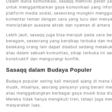
Dalam dunia komunikasi, sasaqq memiliki peran yang 
untuk menggambarkan gaya komunikasi yang inform
platform media sosial, seseorang mungkin menggu
komentar teman dengan cara yang lucu dan menye
menciptakan suasana akrab dan nyaman di antara
Lebih jauh, sasaqq juga bisa merujuk pada cara be
beragam, seseorang yang bersikap terbuka dan me
belakang orang lain dapat disebut sedang melaku
atau dalam sebuah komunitas, sikap terbuka ini s
konstruktif dan mengurangi konflik.
Sasaqq dalam Budaya Populer
Budaya populer sering kali menjadi ajang di mana
musik, misalnya, seorang penyanyi yang berani me
atau menggabungkan berbagai gaya musik bisa di
Mereka tidak hanya mengikuti tren, tetapi juga m
masyarakat luas.