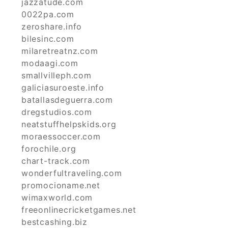
jazzatude.com
0022pa.com
zeroshare.info
bilesinc.com
milaretreatnz.com
modaagi.com
smallvilleph.com
galiciasuroeste.info
batallasdeguerra.com
dregstudios.com
neatstuffhelpskids.org
moraessoccer.com
forochile.org
chart-track.com
wonderfultraveling.com
promocioname.net
wimaxworld.com
freeonlinecricketgames.net
bestcashing.biz