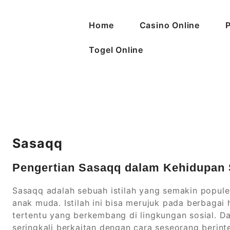
Home
Casino Online
Togel Online
line gacor dengan peluang menang besar di situs slot
tus Slot Terbaik dengan Dep
Sasaqq
Pengertian Sasaqq dalam Kehidupan 
Sasaqq adalah sebuah istilah yang semakin popule
anak muda. Istilah ini bisa merujuk pada berbagai 
tertentu yang berkembang di lingkungan sosial. D
seringkali berkaitan dengan cara seseorang berint