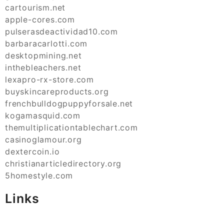
cartourism.net
apple-cores.com
pulserasdeactividad10.com
barbaracarlotti.com
desktopmining.net
inthebleachers.net
lexapro-rx-store.com
buyskincareproducts.org
frenchbulldogpuppyforsale.net
kogamasquid.com
themultiplicationtablechart.com
casinoglamour.org
dextercoin.io
christianarticledirectory.org
5homestyle.com
Links