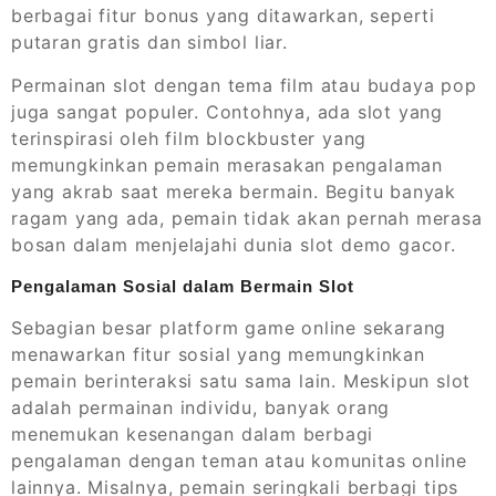
berbagai fitur bonus yang ditawarkan, seperti
putaran gratis dan simbol liar.
Permainan slot dengan tema film atau budaya pop
juga sangat populer. Contohnya, ada slot yang
terinspirasi oleh film blockbuster yang
memungkinkan pemain merasakan pengalaman
yang akrab saat mereka bermain. Begitu banyak
ragam yang ada, pemain tidak akan pernah merasa
bosan dalam menjelajahi dunia slot demo gacor.
Pengalaman Sosial dalam Bermain Slot
Sebagian besar platform game online sekarang
menawarkan fitur sosial yang memungkinkan
pemain berinteraksi satu sama lain. Meskipun slot
adalah permainan individu, banyak orang
menemukan kesenangan dalam berbagi
pengalaman dengan teman atau komunitas online
lainnya. Misalnya, pemain seringkali berbagi tips