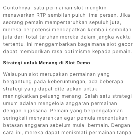
Contohnya, satu permainan slot mungkin
menawarkan RTP sembilan puluh lima persen. Jika
seorang pemain mempertaruhkan sepuluh juta,
mereka berpotensi mendapatkan kembali sembilan
juta dari total taruhan mereka dalam jangka waktu
tertentu. Ini menggambarkan bagaimana slot gacor
dapat memberikan rasa optimisme kepada pemain.
Strategi untuk Menang di Slot Demo
Walaupun slot merupakan permainan yang
bergantung pada keberuntungan, ada beberapa
strategi yang dapat diterapkan untuk
meningkatkan peluang menang. Salah satu strategi
umum adalah mengelola anggaran permainan
dengan bijaksana. Pemain yang berpengalaman
seringkali menyarankan agar pemula menentukan
batasan anggaran sebelum mulai bermain. Dengan
cara ini, mereka dapat menikmati permainan tanpa