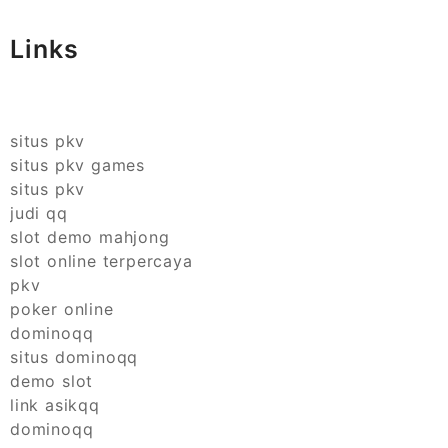
Links
situs pkv
situs pkv games
situs pkv
judi qq
slot demo mahjong
slot online terpercaya
pkv
poker online
dominoqq
situs dominoqq
demo slot
link asikqq
dominoqq