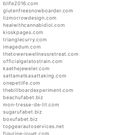
blife2016.com
glutenfreesnowboarder.com
lizmorrowdesign.com
healwithcannabidiol.com
kioskpages.com
trianglecurry.com
imagedum.com
thetowerswellnessretreat.com
officialgelatostrain.com
kaethejeweler.com
sattamatkasattaking.com
onepetlife.com
thebillboardexperiment.com
beachufabet.biz
mon-tresse-de-lit.com
sugarufabet.biz
boxufabet.biz
topgearautoservices.net
figurine-jouet.com