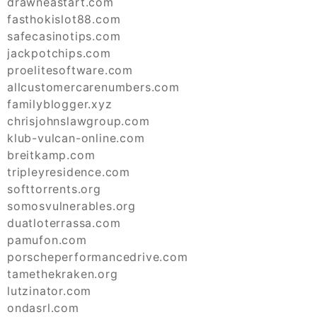
drawneastart.com
fasthokislot88.com
safecasinotips.com
jackpotchips.com
proelitesoftware.com
allcustomercarenumbers.com
familyblogger.xyz
chrisjohnslawgroup.com
klub-vulcan-online.com
breitkamp.com
tripleyresidence.com
softtorrents.org
somosvulnerables.org
duatloterrassa.com
pamufon.com
porscheperformancedrive.com
tamethekraken.org
lutzinator.com
ondasrl.com