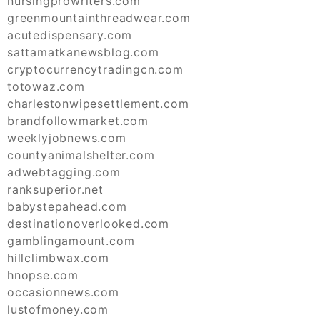
nursingprowriters.com
greenmountainthreadwear.com
acutedispensary.com
sattamatkanewsblog.com
cryptocurrencytradingcn.com
totowaz.com
charlestonwipesettlement.com
brandfollowmarket.com
weeklyjobnews.com
countyanimalshelter.com
adwebtagging.com
ranksuperior.net
babystepahead.com
destinationoverlooked.com
gamblingamount.com
hillclimbwax.com
hnopse.com
occasionnews.com
lustofmoney.com