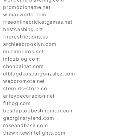
promocioname.net
wimaxworld.com
freeonlinecricketgames.net
bestcashing.biz
firerestrictions.us
archiesbrooklyn.com
muambeiros.net
infozblog.com
chonbaihat.com
elblogdeoscargonzalez.com
webpromote.net
steroids-store.co
arteydecoracion.net
fithog.com
bestlaptopbestmonitor.com
georginaryland.com
roseandbasil.com
thewhitewhitelights.com