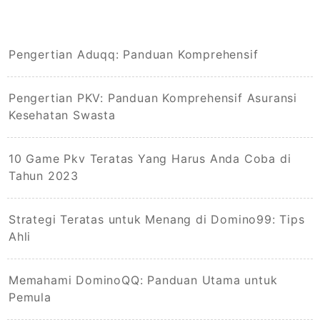
Pengertian Aduqq: Panduan Komprehensif
Pengertian PKV: Panduan Komprehensif Asuransi
Kesehatan Swasta
10 Game Pkv Teratas Yang Harus Anda Coba di
Tahun 2023
Strategi Teratas untuk Menang di Domino99: Tips
Ahli
Memahami DominoQQ: Panduan Utama untuk
Pemula