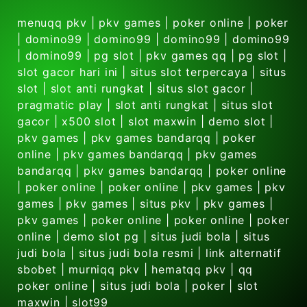
menuqq pkv
|
pkv games
|
poker online
|
poker
|
domino99
|
domino99
|
domino99
|
domino99
|
domino99
|
pg slot
|
pkv games qq
|
pg slot
|
slot gacor hari ini
|
situs slot terpercaya
|
situs
slot
|
slot anti rungkat
|
situs slot gacor
|
pragmatic play
|
slot anti rungkat
|
situs slot
gacor
|
x500 slot
|
slot maxwin
|
demo slot
|
pkv games
|
pkv games bandarqq
|
poker
online
|
pkv games bandarqq
|
pkv games
bandarqq
|
pkv games bandarqq
|
poker online
|
poker online
|
poker online
|
pkv games
|
pkv
games
|
pkv games
|
situs pkv
|
pkv games
|
pkv games
|
poker online
|
poker online
|
poker
online
|
demo slot pg
|
situs judi bola
|
situs
judi bola
|
situs judi bola resmi
|
link alternatif
sbobet
|
murniqq pkv
|
hematqq pkv
|
qq
poker online
|
situs judi bola
|
poker
|
slot
maxwin
|
slot99