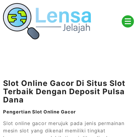
Skip
to
content
Nikmati deposit pulsa DANA dan mainkan slot onlin
Slot Online Gacor di Situs
gacor dengan peluang menang besar di situs slot
Slot Terbaik dengan
terbaik.
Deposit Pulsa DANA
Slot Online Gacor Di Situs Slot
Terbaik Dengan Deposit Pulsa
Dana
Pengertian Slot Online Gacor
Slot online gacor merujuk pada jenis permainan
mesin slot yang dikenal memiliki tingkat