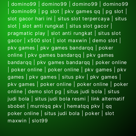
|
domino99
|
domino99
|
domino99
|
domino99
|
domino99
|
pg slot
|
pkv games qq
|
pg slot
|
slot gacor hari ini
|
situs slot terpercaya
|
situs
slot
|
slot anti rungkat
|
situs slot gacor
|
pragmatic play
|
slot anti rungkat
|
situs slot
gacor
|
x500 slot
|
slot maxwin
|
demo slot
|
pkv games
|
pkv games bandarqq
|
poker
online
|
pkv games bandarqq
|
pkv games
bandarqq
|
pkv games bandarqq
|
poker online
|
poker online
|
poker online
|
pkv games
|
pkv
games
|
pkv games
|
situs pkv
|
pkv games
|
pkv games
|
poker online
|
poker online
|
poker
online
|
demo slot pg
|
situs judi bola
|
situs
judi bola
|
situs judi bola resmi
|
link alternatif
sbobet
|
murniqq pkv
|
hematqq pkv
|
qq
poker online
|
situs judi bola
|
poker
|
slot
maxwin
|
slot99