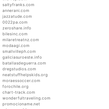
saltyfranks.com
annerani.com
jazzatude.com
0022pa.com
zeroshare.info
bilesinc.com
milaretreatnz.com
modaagi.com
smallvilleph.com
galiciasuroeste.info
batallasdeguerra.com
dregstudios.com
neatstuffhelpskids.org
moraessoccer.com
forochile.org
chart-track.com
wonderfultraveling.com
promocioname.net