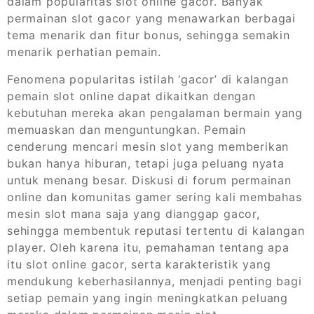
dalam popularitas slot online gacor. Banyak
permainan slot gacor yang menawarkan berbagai
tema menarik dan fitur bonus, sehingga semakin
menarik perhatian pemain.
Fenomena popularitas istilah ‘gacor’ di kalangan
pemain slot online dapat dikaitkan dengan
kebutuhan mereka akan pengalaman bermain yang
memuaskan dan menguntungkan. Pemain
cenderung mencari mesin slot yang memberikan
bukan hanya hiburan, tetapi juga peluang nyata
untuk menang besar. Diskusi di forum permainan
online dan komunitas gamer sering kali membahas
mesin slot mana saja yang dianggap gacor,
sehingga membentuk reputasi tertentu di kalangan
player. Oleh karena itu, pemahaman tentang apa
itu slot online gacor, serta karakteristik yang
mendukung keberhasilannya, menjadi penting bagi
setiap pemain yang ingin meningkatkan peluang