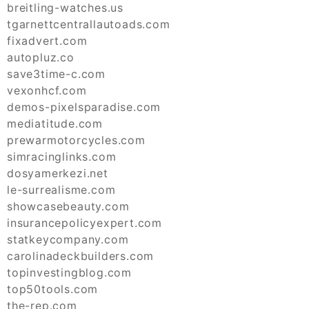
breitling-watches.us
tgarnettcentrallautoads.com
fixadvert.com
autopluz.co
save3time-c.com
vexonhcf.com
demos-pixelsparadise.com
mediatitude.com
prewarmotorcycles.com
simracinglinks.com
dosyamerkezi.net
le-surrealisme.com
showcasebeauty.com
insurancepolicyexpert.com
statkeycompany.com
carolinadeckbuilders.com
topinvestingblog.com
top50tools.com
the-rep.com