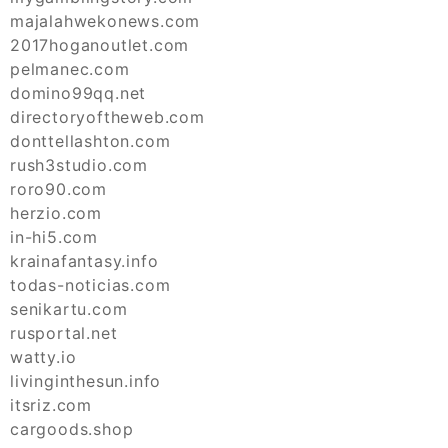
majalahwekonews.com
2017hoganoutlet.com
pelmanec.com
domino99qq.net
directoryoftheweb.com
donttellashton.com
rush3studio.com
roro90.com
herzio.com
in-hi5.com
krainafantasy.info
todas-noticias.com
senikartu.com
rusportal.net
watty.io
livinginthesun.info
itsriz.com
cargoods.shop