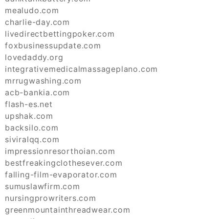
mealudo.com
charlie-day.com
livedirectbettingpoker.com
foxbusinessupdate.com
lovedaddy.org
integrativemedicalmassageplano.com
mrrugwashing.com
acb-bankia.com
flash-es.net
upshak.com
backsilo.com
siviralqq.com
impressionresorthoian.com
bestfreakingclothesever.com
falling-film-evaporator.com
sumuslawfirm.com
nursingprowriters.com
greenmountainthreadwear.com