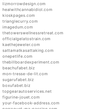
lizmorrowdesign.com
healwithcannabidiol.com
kioskpages.com
trianglecurry.com
imagedum.com
thetowerswellnessretreat.com
officialgelatostrain.com
kaethejeweler.com
sattamatkasattaking.com
onepetlife.com
thebillboardexperiment.com
beachufabet.biz
mon-tresse-de-lit.com
sugarufabet.biz
boxufabet.biz
topgearautoservices.net
figurine-jouet.com
your-facebook-address.com
perroquet-ma-passion.com