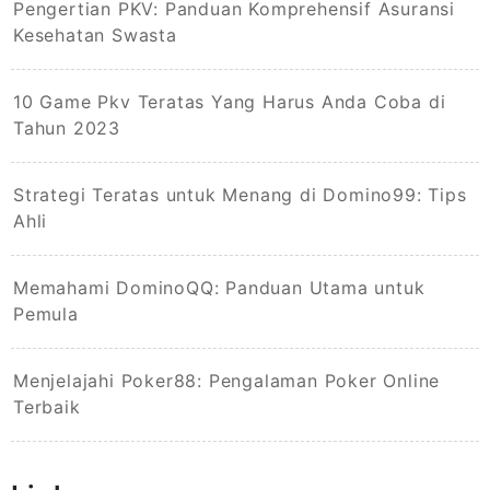
Pengertian PKV: Panduan Komprehensif Asuransi
Kesehatan Swasta
10 Game Pkv Teratas Yang Harus Anda Coba di
Tahun 2023
Strategi Teratas untuk Menang di Domino99: Tips
Ahli
Memahami DominoQQ: Panduan Utama untuk
Pemula
Menjelajahi Poker88: Pengalaman Poker Online
Terbaik