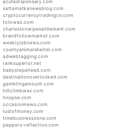
acutedispensary.com
sattamatkanewsblog.com
cryptocurrencytradingcn.com
totowaz.com
charlestonwipesettlement.com
brandfollowmarket.com
weeklyjobnews.com
countyanimalshelter.com
adwebtagging.com
ranksuperior.net
babystepahead.com
destinationoverlooked.com
gamblingamount.com
hillclimbwax.com
hnopse.com
occasionnews.com
lustofmoney.com
timebusinesszone.com
peppers-reflection.com