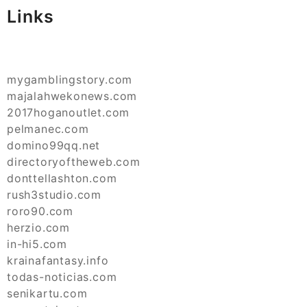
Links
mygamblingstory.com
majalahwekonews.com
2017hoganoutlet.com
pelmanec.com
domino99qq.net
directoryoftheweb.com
donttellashton.com
rush3studio.com
roro90.com
herzio.com
in-hi5.com
krainafantasy.info
todas-noticias.com
senikartu.com