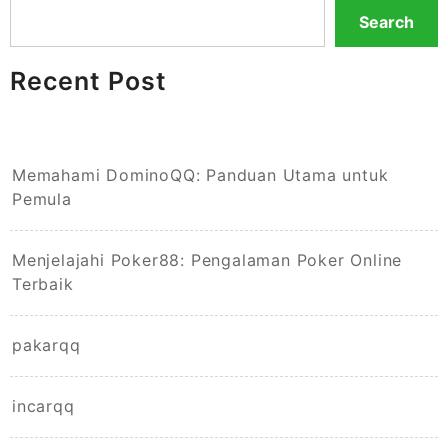
Search
Recent Post
Memahami DominoQQ: Panduan Utama untuk
Pemula
Menjelajahi Poker88: Pengalaman Poker Online
Terbaik
pakarqq
incarqq