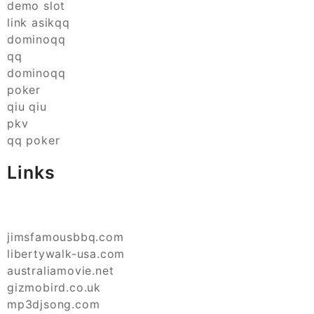
demo slot
link asikqq
dominoqq
qq
dominoqq
poker
qiu qiu
pkv
qq poker
Links
jimsfamousbbq.com
libertywalk-usa.com
australiamovie.net
gizmobird.co.uk
mp3djsong.com