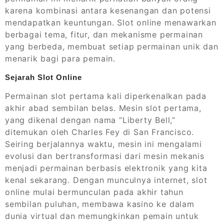
karena kombinasi antara kesenangan dan potensi
mendapatkan keuntungan. Slot online menawarkan
berbagai tema, fitur, dan mekanisme permainan
yang berbeda, membuat setiap permainan unik dan
menarik bagi para pemain.
Sejarah Slot Online
Permainan slot pertama kali diperkenalkan pada
akhir abad sembilan belas. Mesin slot pertama,
yang dikenal dengan nama “Liberty Bell,”
ditemukan oleh Charles Fey di San Francisco.
Seiring berjalannya waktu, mesin ini mengalami
evolusi dan bertransformasi dari mesin mekanis
menjadi permainan berbasis elektronik yang kita
kenal sekarang. Dengan munculnya internet, slot
online mulai bermunculan pada akhir tahun
sembilan puluhan, membawa kasino ke dalam
dunia virtual dan memungkinkan pemain untuk