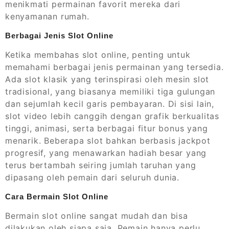
menikmati permainan favorit mereka dari
kenyamanan rumah.
Berbagai Jenis Slot Online
Ketika membahas slot online, penting untuk
memahami berbagai jenis permainan yang tersedia.
Ada slot klasik yang terinspirasi oleh mesin slot
tradisional, yang biasanya memiliki tiga gulungan
dan sejumlah kecil garis pembayaran. Di sisi lain,
slot video lebih canggih dengan grafik berkualitas
tinggi, animasi, serta berbagai fitur bonus yang
menarik. Beberapa slot bahkan berbasis jackpot
progresif, yang menawarkan hadiah besar yang
terus bertambah seiring jumlah taruhan yang
dipasang oleh pemain dari seluruh dunia.
Cara Bermain Slot Online
Bermain slot online sangat mudah dan bisa
dilakukan oleh siapa saja. Pemain hanya perlu