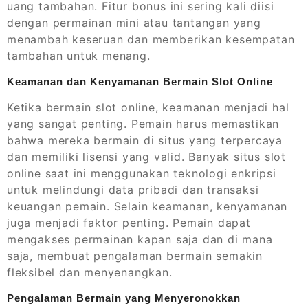
uang tambahan. Fitur bonus ini sering kali diisi
dengan permainan mini atau tantangan yang
menambah keseruan dan memberikan kesempatan
tambahan untuk menang.
Keamanan dan Kenyamanan Bermain Slot Online
Ketika bermain slot online, keamanan menjadi hal
yang sangat penting. Pemain harus memastikan
bahwa mereka bermain di situs yang terpercaya
dan memiliki lisensi yang valid. Banyak situs slot
online saat ini menggunakan teknologi enkripsi
untuk melindungi data pribadi dan transaksi
keuangan pemain. Selain keamanan, kenyamanan
juga menjadi faktor penting. Pemain dapat
mengakses permainan kapan saja dan di mana
saja, membuat pengalaman bermain semakin
fleksibel dan menyenangkan.
Pengalaman Bermain yang Menyeronokkan