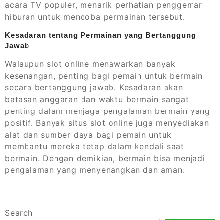
acara TV populer, menarik perhatian penggemar
hiburan untuk mencoba permainan tersebut.
Kesadaran tentang Permainan yang Bertanggung
Jawab
Walaupun slot online menawarkan banyak
kesenangan, penting bagi pemain untuk bermain
secara bertanggung jawab. Kesadaran akan
batasan anggaran dan waktu bermain sangat
penting dalam menjaga pengalaman bermain yang
positif. Banyak situs slot online juga menyediakan
alat dan sumber daya bagi pemain untuk
membantu mereka tetap dalam kendali saat
bermain. Dengan demikian, bermain bisa menjadi
pengalaman yang menyenangkan dan aman.
Search