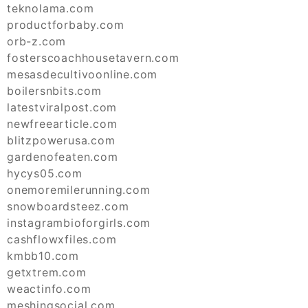
teknolama.com
productforbaby.com
orb-z.com
fosterscoachhousetavern.com
mesasdecultivoonline.com
boilersnbits.com
latestviralpost.com
newfreearticle.com
blitzpowerusa.com
gardenofeaten.com
hycys05.com
onemoremilerunning.com
snowboardsteez.com
instagrambioforgirls.com
cashflowxfiles.com
kmbb10.com
getxtrem.com
weactinfo.com
meshingsocial.com