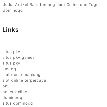
Judul Artikel Baru tentang Judi Online dan Togel:
dominoqq
Links
situs pkv
situs pkv games
situs pkv
judi qq
slot demo mahjong
slot online terpercaya
pkv
poker online
dominoqq
situs dominoqq