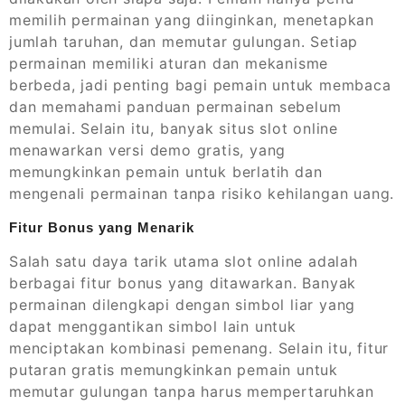
memilih permainan yang diinginkan, menetapkan
jumlah taruhan, dan memutar gulungan. Setiap
permainan memiliki aturan dan mekanisme
berbeda, jadi penting bagi pemain untuk membaca
dan memahami panduan permainan sebelum
memulai. Selain itu, banyak situs slot online
menawarkan versi demo gratis, yang
memungkinkan pemain untuk berlatih dan
mengenali permainan tanpa risiko kehilangan uang.
Fitur Bonus yang Menarik
Salah satu daya tarik utama slot online adalah
berbagai fitur bonus yang ditawarkan. Banyak
permainan dilengkapi dengan simbol liar yang
dapat menggantikan simbol lain untuk
menciptakan kombinasi pemenang. Selain itu, fitur
putaran gratis memungkinkan pemain untuk
memutar gulungan tanpa harus mempertaruhkan