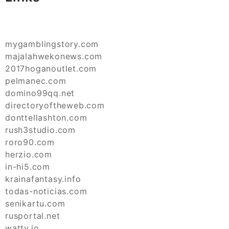
mygamblingstory.com
majalahwekonews.com
2017hoganoutlet.com
pelmanec.com
domino99qq.net
directoryoftheweb.com
donttellashton.com
rush3studio.com
roro90.com
herzio.com
in-hi5.com
krainafantasy.info
todas-noticias.com
senikartu.com
rusportal.net
watty.io