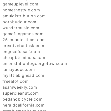
gameuplevel.com
homethestyle.com
amuldistribution.com
borobuddur.com
wundermusic.com
gamefungames.com
25-minute-timer.com
creativefuntask.com
engrsaifulsaif.com
cheapbtcminers.com
unionstationtogeorgetown.com
iamayudoc.com
mylittlebighead.com
freealot.com
asahiweekly.com
supercleanut.com
bedandbicycle.com
heraldcalifornia.com