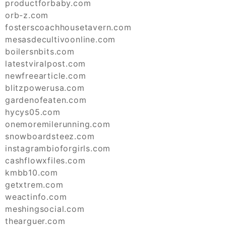
productforbaby.com
orb-z.com
fosterscoachhousetavern.com
mesasdecultivoonline.com
boilersnbits.com
latestviralpost.com
newfreearticle.com
blitzpowerusa.com
gardenofeaten.com
hycys05.com
onemoremilerunning.com
snowboardsteez.com
instagrambioforgirls.com
cashflowxfiles.com
kmbb10.com
getxtrem.com
weactinfo.com
meshingsocial.com
thearguer.com