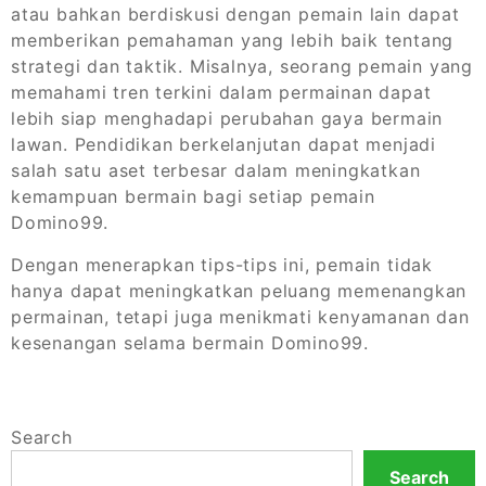
atau bahkan berdiskusi dengan pemain lain dapat
memberikan pemahaman yang lebih baik tentang
strategi dan taktik. Misalnya, seorang pemain yang
memahami tren terkini dalam permainan dapat
lebih siap menghadapi perubahan gaya bermain
lawan. Pendidikan berkelanjutan dapat menjadi
salah satu aset terbesar dalam meningkatkan
kemampuan bermain bagi setiap pemain
Domino99.
Dengan menerapkan tips-tips ini, pemain tidak
hanya dapat meningkatkan peluang memenangkan
permainan, tetapi juga menikmati kenyamanan dan
kesenangan selama bermain Domino99.
Search
Search