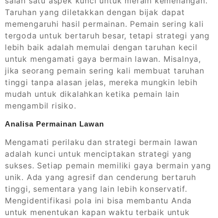
salah satu aspek kunci untuk meraih kemenangan.
Taruhan yang diletakkan dengan bijak dapat
memengaruhi hasil permainan. Pemain sering kali
tergoda untuk bertaruh besar, tetapi strategi yang
lebih baik adalah memulai dengan taruhan kecil
untuk mengamati gaya bermain lawan. Misalnya,
jika seorang pemain sering kali membuat taruhan
tinggi tanpa alasan jelas, mereka mungkin lebih
mudah untuk dikalahkan ketika pemain lain
mengambil risiko.
Analisa Permainan Lawan
Mengamati perilaku dan strategi bermain lawan
adalah kunci untuk menciptakan strategi yang
sukses. Setiap pemain memiliki gaya bermain yang
unik. Ada yang agresif dan cenderung bertaruh
tinggi, sementara yang lain lebih konservatif.
Mengidentifikasi pola ini bisa membantu Anda
untuk menentukan kapan waktu terbaik untuk