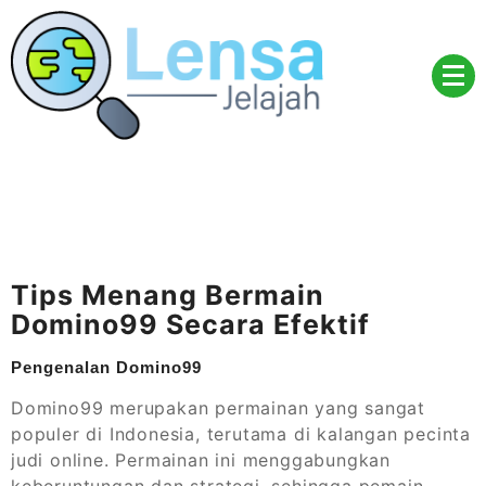
Skip
to
content
Nikmati deposit pulsa DANA dan mainkan slot onlin
Slot Online Gacor di Situs
gacor dengan peluang menang besar di situs slot
Slot Terbaik dengan
terbaik.
Deposit Pulsa DANA
Tips Menang Bermain
Domino99 Secara Efektif
Pengenalan Domino99
Domino99 merupakan permainan yang sangat
populer di Indonesia, terutama di kalangan pecinta
judi online. Permainan ini menggabungkan