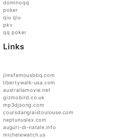
dominoqq
poker
qiu qiu
pkv
qq poker
Links
jimsfamousbbq.com
libertywalk-usa.com
australiamovie.net
gizmobird.co.uk
mp3djsong.com
coursdanglaistoulouse.com
neptunuslex.com
auguri-di-natale.info
michelewatch.us