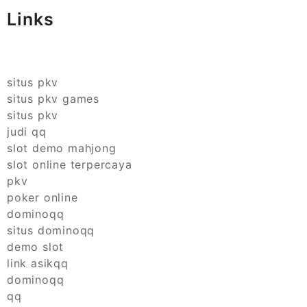
Links
situs pkv
situs pkv games
situs pkv
judi qq
slot demo mahjong
slot online terpercaya
pkv
poker online
dominoqq
situs dominoqq
demo slot
link asikqq
dominoqq
qq