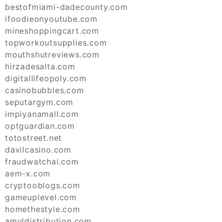
bestofmiami-dadecounty.com
ifoodieonyoutube.com
mineshoppingcart.com
topworkoutsupplies.com
mouthshutreviews.com
hirzadesalta.com
digitallifeopoly.com
casinobubbles.com
seputargym.com
impiyanamall.com
optguardian.com
totostreet.net
davilcasino.com
fraudwatchai.com
aem-x.com
cryptooblogs.com
gameuplevel.com
homethestyle.com
amuldistribution.com