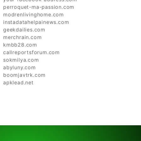
perroquet-ma-passion.com
modrenlivinghome.com
instadatahelpainews.com
geekdailies.com
merchrain.com
kmbb28.com
callreportsforum.com
sokmilya.com
abyluny.com
boomjavtrk.com
apklead.net