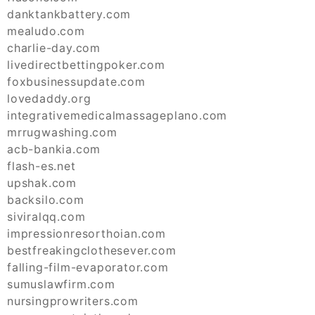
danktankbattery.com
mealudo.com
charlie-day.com
livedirectbettingpoker.com
foxbusinessupdate.com
lovedaddy.org
integrativemedicalmassageplano.com
mrrugwashing.com
acb-bankia.com
flash-es.net
upshak.com
backsilo.com
siviralqq.com
impressionresorthoian.com
bestfreakingclothesever.com
falling-film-evaporator.com
sumuslawfirm.com
nursingprowriters.com