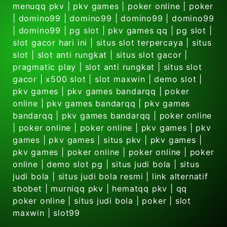
menuqq pkv
|
pkv games
|
poker online
|
poker
|
domino99
|
domino99
|
domino99
|
domino99
|
domino99
|
pg slot
|
pkv games qq
|
pg slot
|
slot gacor hari ini
|
situs slot terpercaya
|
situs
slot
|
slot anti rungkat
|
situs slot gacor
|
pragmatic play
|
slot anti rungkat
|
situs slot
gacor
|
x500 slot
|
slot maxwin
|
demo slot
|
pkv games
|
pkv games bandarqq
|
poker
online
|
pkv games bandarqq
|
pkv games
bandarqq
|
pkv games bandarqq
|
poker online
|
poker online
|
poker online
|
pkv games
|
pkv
games
|
pkv games
|
situs pkv
|
pkv games
|
pkv games
|
poker online
|
poker online
|
poker
online
|
demo slot pg
|
situs judi bola
|
situs
judi bola
|
situs judi bola resmi
|
link alternatif
sbobet
|
murniqq pkv
|
hematqq pkv
|
qq
poker online
|
situs judi bola
|
poker
|
slot
maxwin
|
slot99