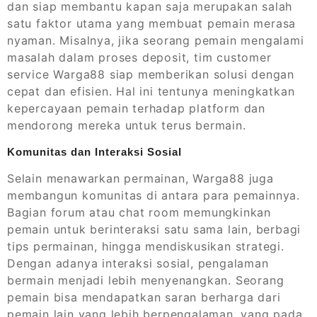
dan siap membantu kapan saja merupakan salah
satu faktor utama yang membuat pemain merasa
nyaman. Misalnya, jika seorang pemain mengalami
masalah dalam proses deposit, tim customer
service Warga88 siap memberikan solusi dengan
cepat dan efisien. Hal ini tentunya meningkatkan
kepercayaan pemain terhadap platform dan
mendorong mereka untuk terus bermain.
Komunitas dan Interaksi Sosial
Selain menawarkan permainan, Warga88 juga
membangun komunitas di antara para pemainnya.
Bagian forum atau chat room memungkinkan
pemain untuk berinteraksi satu sama lain, berbagi
tips permainan, hingga mendiskusikan strategi.
Dengan adanya interaksi sosial, pengalaman
bermain menjadi lebih menyenangkan. Seorang
pemain bisa mendapatkan saran berharga dari
pemain lain yang lebih berpengalaman, yang pada