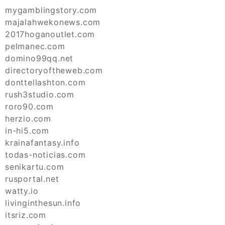
mygamblingstory.com
majalahwekonews.com
2017hoganoutlet.com
pelmanec.com
domino99qq.net
directoryoftheweb.com
donttellashton.com
rush3studio.com
roro90.com
herzio.com
in-hi5.com
krainafantasy.info
todas-noticias.com
senikartu.com
rusportal.net
watty.io
livinginthesun.info
itsriz.com