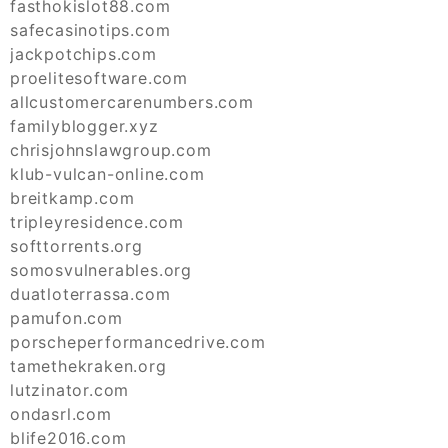
fasthokislot88.com
safecasinotips.com
jackpotchips.com
proelitesoftware.com
allcustomercarenumbers.com
familyblogger.xyz
chrisjohnslawgroup.com
klub-vulcan-online.com
breitkamp.com
tripleyresidence.com
softtorrents.org
somosvulnerables.org
duatloterrassa.com
pamufon.com
porscheperformancedrive.com
tamethekraken.org
lutzinator.com
ondasrl.com
blife2016.com